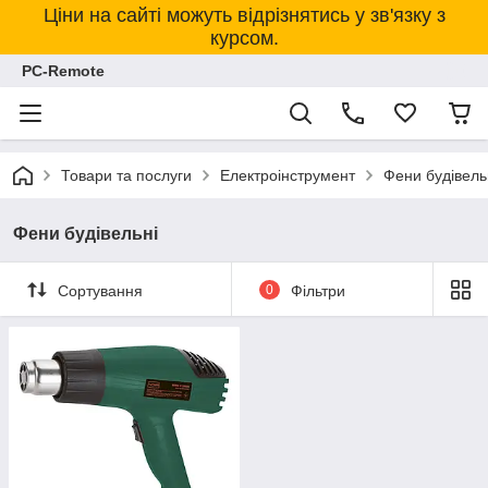
Ціни на сайті можуть відрізнятись у зв'язку з
курсом.
PC-Remote
Товари та послуги
Електроінструмент
Фени будівель
Фени будівельні
Сортування
0
Фільтри