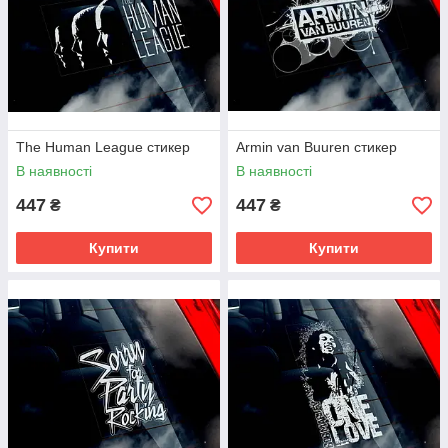
The Human League стикер
Armin van Buuren стикер
В наявності
В наявності
447
447
₴
₴
Купити
Купити