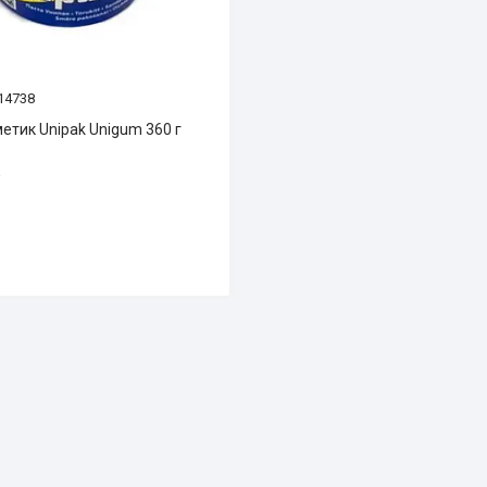
14738
етик Unipak Unigum 360 г
і