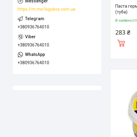
Паста герм
https://m.me/logobox.com.ua
(туба)
В наявност
+380936764010
283 ₴
+380936764010
+380936764010