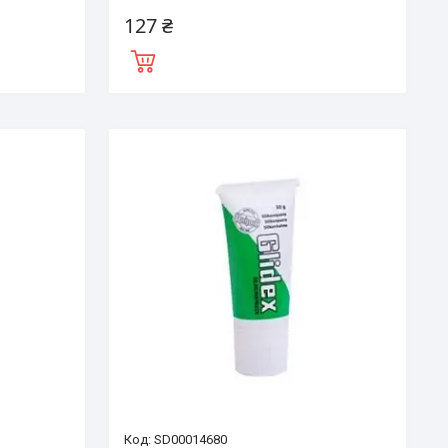
127 ₴
SD00014680