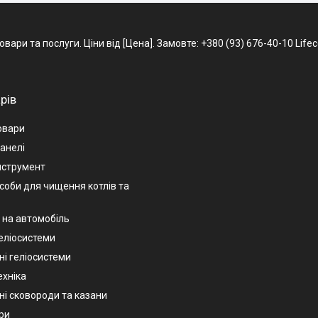
ри та послуги. Ціни від [Цена]. Замовте: +380 (93) 676-40-10 Lifecel
рів
овари
анелі
нструмент
асоби для чищення котлів та
 на автомобіль
геліосистеми
ні геліосистеми
ехніка
ні сковороди та казани
ри