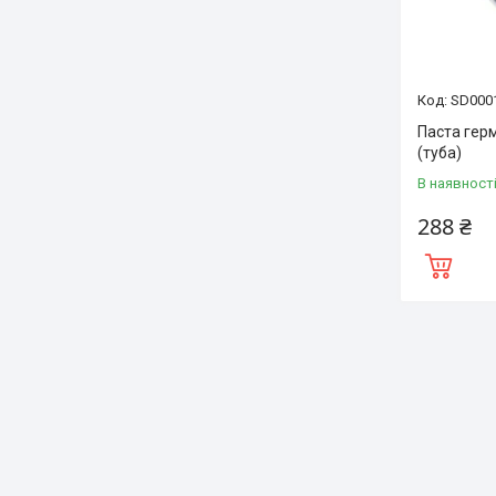
SD000
Паста герм
(туба)
В наявност
288 ₴