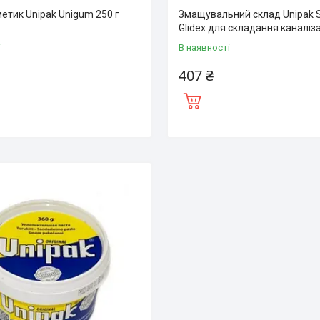
етик Unipak Unigum 250 г
Змащувальний склад Unipak 
Glidex для складання каналіза
і
В наявності
407 ₴