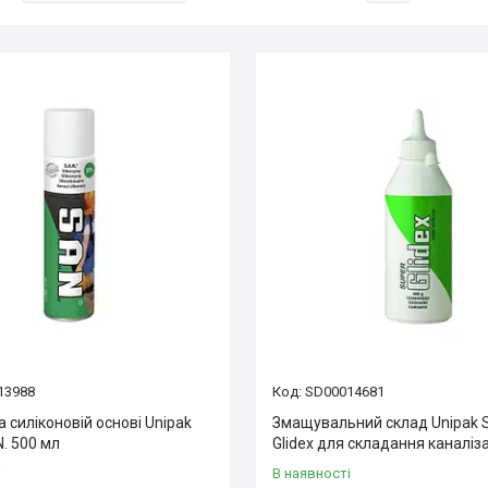
13988
SD00014681
 силіконовій основі Unipak
Змащувальний склад Unipak 
N. 500 мл
Glidex для складання каналіза
і
В наявності