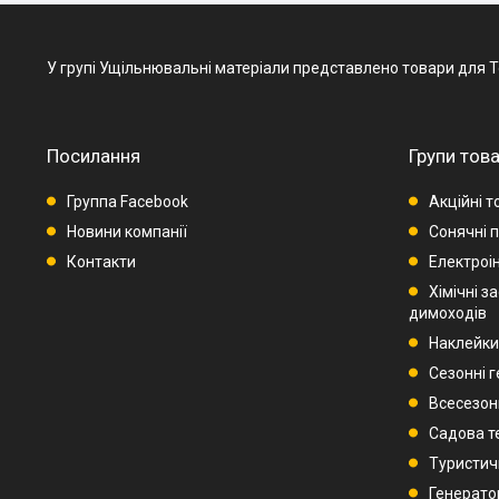
У групі Ущільнювальні матеріали представлено товари для Това
Посилання
Групи това
Группа Facebook
Акційні т
Новини компанії
Сонячні п
Контакти
Електроі
Хімічні з
димоходів
Наклейки
Сезонні 
Всесезон
Садова т
Туристич
Генерато