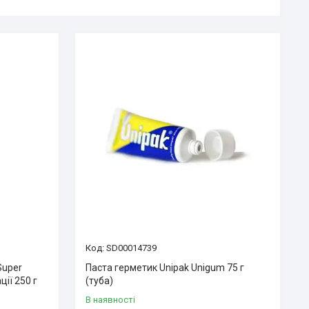
SD00014739
Super
Паста герметик Unipak Unigum 75 г
ції 250 г
(туба)
В наявності