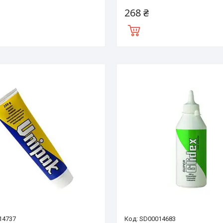
268 ₴
14737
SD00014683