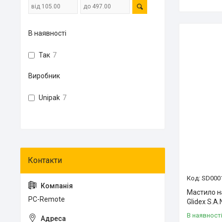
В наявності
Так
7
Виробник
Unipak
7
SD000
Мастило на
PC-Remote
Glidex S.A.
В наявност