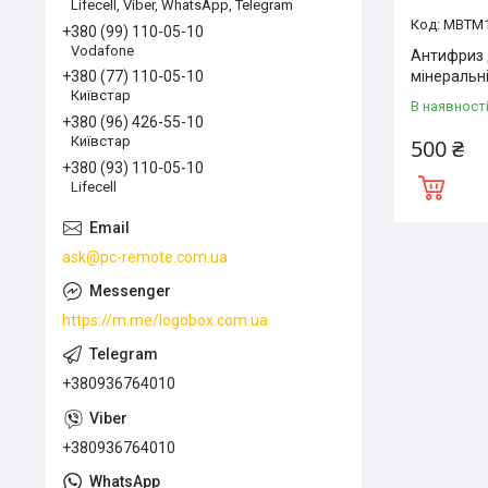
Lifecell, Viber, WhatsApp, Telegram
MBTM
+380 (99) 110-05-10
Vodafone
Антифриз 
мінеральн
+380 (77) 110-05-10
Київстар
В наявност
+380 (96) 426-55-10
Київстар
500 ₴
+380 (93) 110-05-10
Lifecell
ask@pc-remote.com.ua
https://m.me/logobox.com.ua
+380936764010
+380936764010