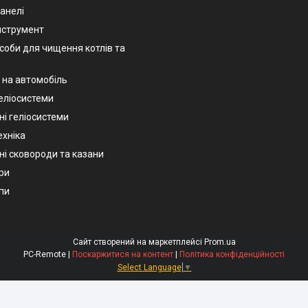
анелі
нструмент
асоби для чищення котлів та
 на автомобіль
геліосистеми
ні геліосистеми
ехніка
ні сковороди та казани
ри
пи
Сайт створений на маркетплейсі
Prom.ua
PC-Remote |
Поскаржитися на контент
|
Політика конфіденційності
Select Language
▼