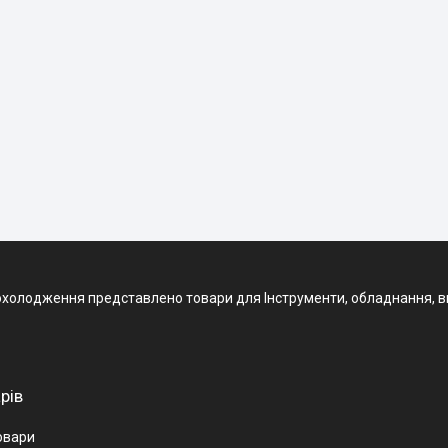
 охолодження представлено товари для Інструменти, обладнання, вит
рів
овари