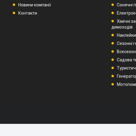
Новини компанії
Сонячні п
Контакти
Електроі
Хімічні з
димоходів
Наклейки
Сезонні 
Всесезон
Садова т
Туристич
Генерато
Мотопом