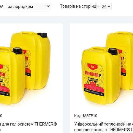
0
MBTP10
й для геліосистем THERMER®
Універсальний теплоносій на 
л
пропіленгліколю THERMER® P