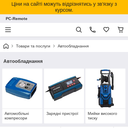
Ціни на сайті можуть відрізнятись у зв'язку з
курсом.
PC-Remote
Товари та послуги
Автообладнання
Автообладнання
Автомобільні
Зарядні пристрої
Мийки високого
компресори
тиску