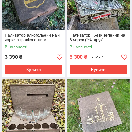
Наливатор алкогольний на 4
Наливатор ТАНК зелений на
чарки з гравіюванням
6 чарок (УФ друк)
В наявності
В наявності
3 390
5 300
₴
₴
6 625 ₴
Купити
Купити