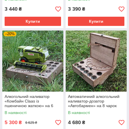
3 440
3 390
₴
₴
Купити
Купити
–20%
Алкогольний наливатор
Автоматичний алкогольний
«Комбайн Claas із
наливатор-дозатор
пшеничною жаткою» на 6
«Автобармен» на 8 чарок
чарок (SP93195)
В наявності
В наявності
5 300
4 680
₴
₴
6 625 ₴