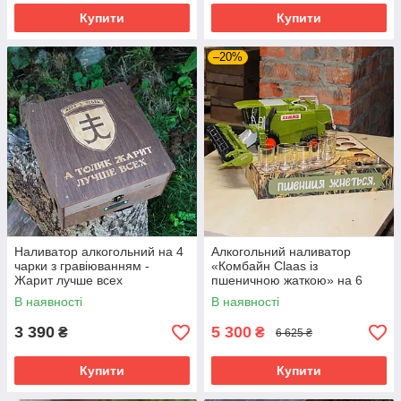
Купити
Купити
–20%
Наливатор алкогольний на 4
Алкогольний наливатор
чарки з гравіюванням -
«Комбайн Claas із
Жарит лучше всех
пшеничною жаткою» на 6
чарок з друком (SP93195)
В наявності
В наявності
3 390
5 300
₴
₴
6 625 ₴
Купити
Купити