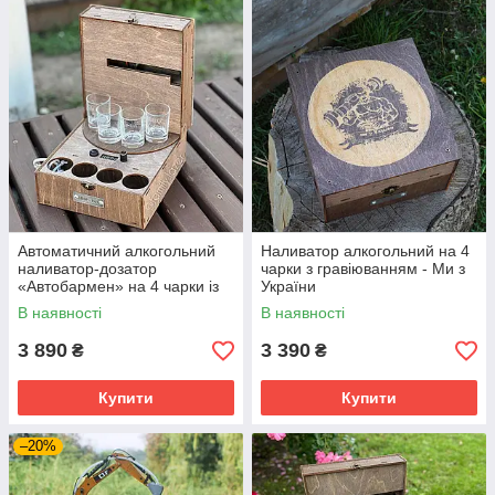
Автоматичний алкогольний
Наливатор алкогольний на 4
наливатор-дозатор
чарки з гравіюванням - Ми з
«Автобармен» на 4 чарки із
України
вбудованим акумулятором
В наявності
В наявності
3 890
3 390
₴
₴
Купити
Купити
–20%