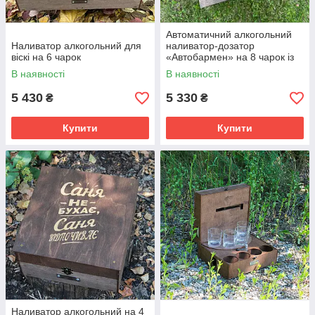
Автоматичний алкогольний
Наливатор алкогольний для
наливатор-дозатор
віскі на 6 чарок
«Автобармен» на 8 чарок із
вбудованим акумулятором
В наявності
В наявності
5 430
5 330
₴
₴
Купити
Купити
Наливатор алкогольний на 4