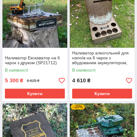
Наливатор алкогольний для
Наливатор Екскаватор на 6
напоїв на 6 чарок з
чарок з друком (SP21712)
вбудованим акумулятором,
Автобармен
В наявності
В наявності
5 300
4 610
₴
₴
6 625 ₴
Купити
Купити
–20%