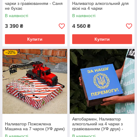
чарки з гравіюванням - Саня
Наливатор алкогольний для
не бухає
віскі на 4 чарки
В наявності
В наявності
3 390
4 560
₴
₴
Купити
Купити
–20%
Автобармен, Наливатор
Наливатор Пожожлена
алкогольний на 4 чарки з
Машина на 7 чарок (УФ дрик)
гравіюванням (УФ друк) -
Тризуб
В наявності
В наявності