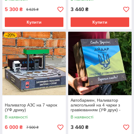
5 300
3 440
₴
₴
6 625 ₴
Купити
Купити
–20%
Автобармен, Наливатор
Наливатор АЗС на 7 чарок
алкогольний на 4 чарки з
(УФ дрику)
гравіюванням (УФ друк) -
Айдар
В наявності
В наявності
6 000
3 440
₴
₴
7 500 ₴