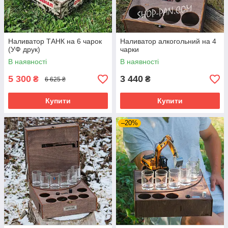
Наливатор ТАНК на 6 чарок
Наливатор алкогольний на 4
(УФ друк)
чарки
В наявності
В наявності
5 300
3 440
₴
₴
6 625 ₴
Купити
Купити
–20%