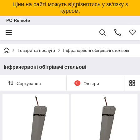
Ціни на сайті можуть відрізнятись у зв'язку з
курсом.
PC-Remote
Товари та послуги
Інфрачервоні обігрівачі стельові
Інфрачервоні обігрівачі стельові
Сортування
0
Фільтри