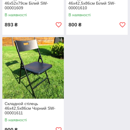
46х52х79см Білий SW-
46х42,5х86см Білий SW-
00001609
00001610
В наявності
В наявності
893
800
₴
₴
Складной стілець
46х42,5х86см Чорний SW-
00001611
В наявності
900
₴