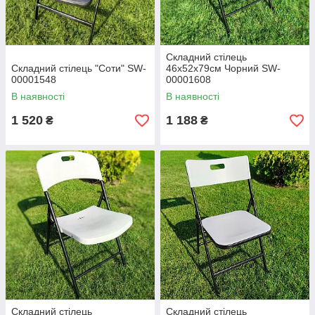
Складний стілець
Складний стілець "Соти" SW-
46х52х79см Чорний SW-
00001548
00001608
В наявності
В наявності
1 520
1 188
₴
₴
Складний стілець
Складний стілець