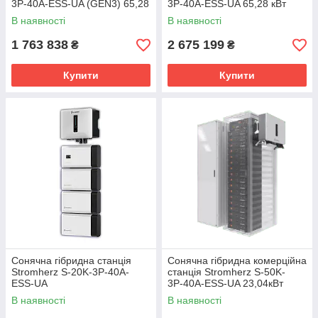
3Р-40А-ESS-UA (GEN3) 65,28
3Р-40А-ESS-UA 65,28 кВт
кВт (Максимальний комплект
(Максимальний комплект
В наявності
В наявності
АКБ)
АКБ)
1 763 838
2 675 199
₴
₴
Купити
Купити
Сонячна гібридна станція
Сонячна гібридна комерційна
Stromherz S-20K-3Р-40А-
станція Stromherz S-50K-
ESS-UA
3Р-40А-ESS-UA 23,04кВт
(Базовий комплект АКБ)
В наявності
В наявності