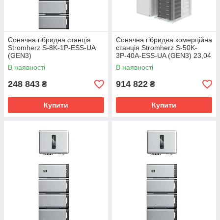
Сонячна гібридна станція
Сонячна гібридна комерційна
Stromherz S-8K-1Р-ESS-UA
станція Stromherz S-50K-
(GEN3)
3Р-40А-ESS-UA (GEN3) 23,04
кВт (Базовий комплект АКБ)
В наявності
В наявності
248 843
914 822
₴
₴
Купити
Купити