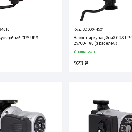
34610
SD00044601
куляційний GRS UPS
Насос циркуляційний GRS UP
25/60/180 (з кабелем)
і
В наявності
923 ₴