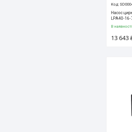
SD000
Насос цирк
LPA40-16-
В наявност
13 643 