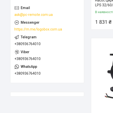
Насос цирк
LPS 32/60
В наявност
ask@pc-remote.com.ua
1 831 ₴
https://m.me/logobox.com.ua
+380936764010
+380936764010
+380936764010