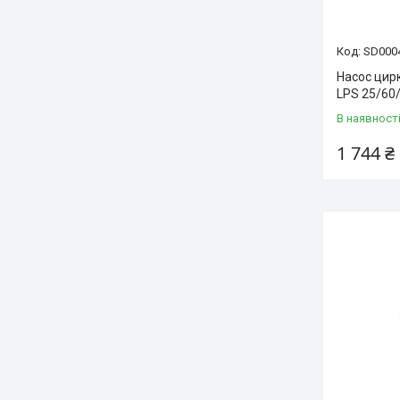
SD000
Насос цирк
LPS 25/60
В наявност
1 744 ₴