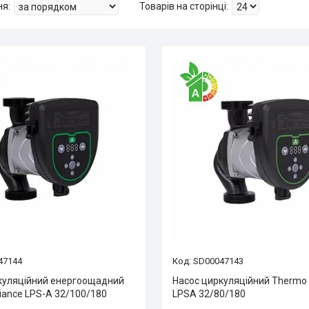
47144
SD00047143
куляційний енергоощадний
Насос циркуляційний Thermo 
iance LPS-A 32/100/180
LPSA 32/80/180