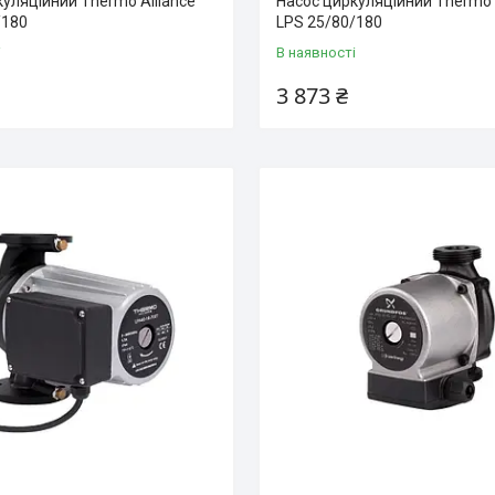
уляційний Thermo Alliance
Насос циркуляційний Thermo 
/180
LPS 25/80/180
і
В наявності
3 873 ₴