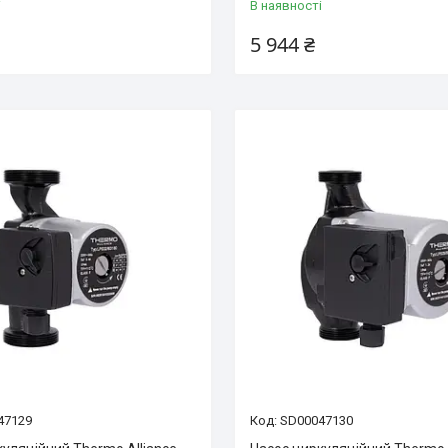
і
В наявності
5 944 ₴
47129
SD00047130