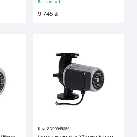
В наявності
9 745 ₴
SD00049586