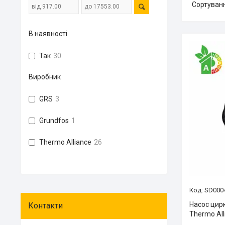
В наявності
Так
30
Виробник
GRS
3
Grundfos
1
Thermo Alliance
26
SD000
Насос цир
Thermo All