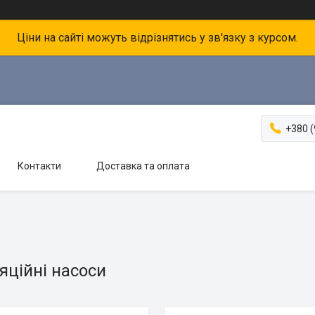
Ціни на сайті можуть відрізнятись у зв'язку з курсом.
+380 (
Контакти
Доставка та оплата
яційні насоси