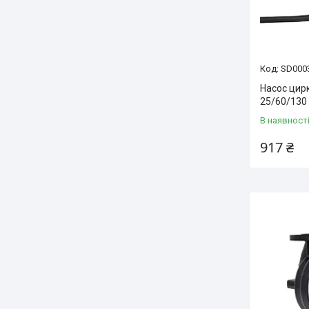
SD000
Насос цир
25/60/130
В наявност
917 ₴