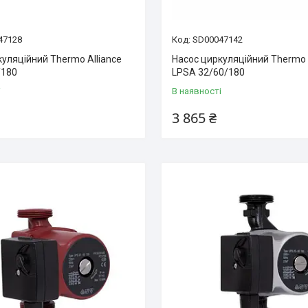
47128
SD00047142
уляційний Thermo Alliance
Насос циркуляційний Thermo 
/180
LPSA 32/60/180
і
В наявності
3 865 ₴