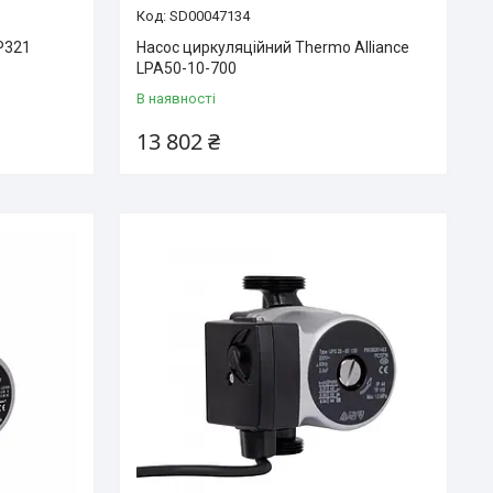
SD00047134
P321
Насос циркуляційний Thermo Alliance
LPA50-10-700
В наявності
13 802 ₴