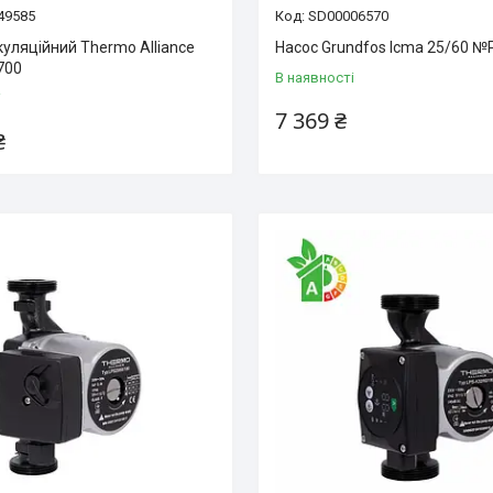
49585
SD00006570
уляційний Thermo Alliance
Насос Grundfos Icma 25/60 №
700
В наявності
і
7 369 ₴
₴