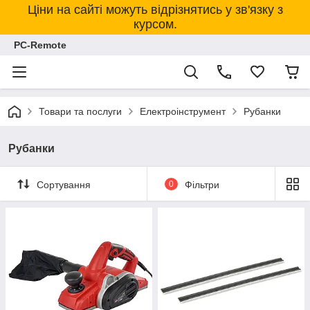
Ціни на сайті можуть відрізнятись у зв'язку з
курсом.
PC-Remote
Товари та послуги
Електроінструмент
Рубанки
Рубанки
Сортування
0
Фільтри