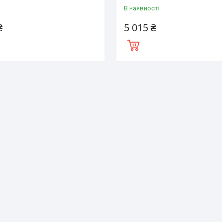
і
В наявності
₴
5 015 ₴