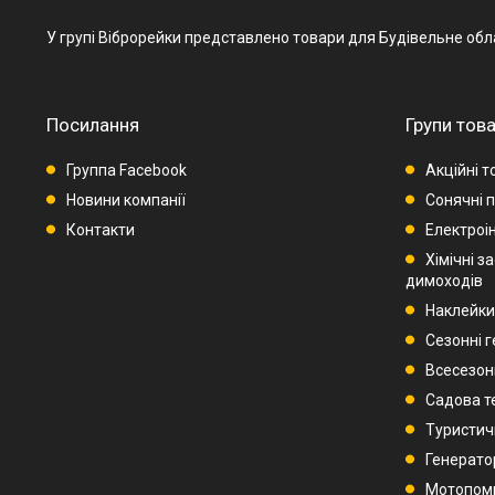
У групі Віброрейки представлено товари для Будівельне обладн
Посилання
Групи това
Группа Facebook
Акційні т
Новини компанії
Сонячні п
Контакти
Електроі
Хімічні з
димоходів
Наклейки
Сезонні 
Всесезон
Садова т
Туристич
Генерато
Мотопом