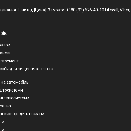
ання. Ціни від [Цена]. Замовте: +380 (93) 676-40-10 Lifecell, Viber
рів
овари
анелі
нструмент
асоби для чищення котлів та
 на автомобіль
геліосистеми
ні геліосистеми
ехніка
ні сковороди та казани
ри
пи