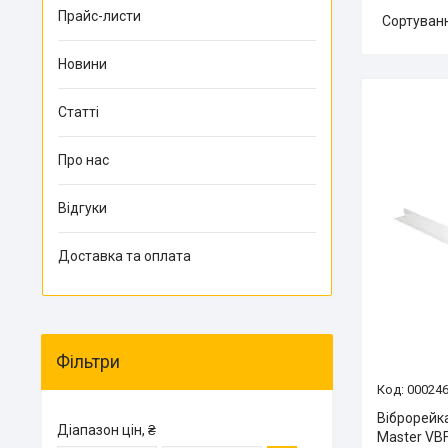
Прайс-листи
Новини
Статті
Про нас
Відгуки
Доставка та оплата
Фільтри
00024
Віброрейка
Діапазон цін, ₴
Master VBF