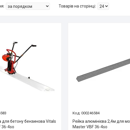
6583
000246584
 для бетону бензинова Vitals
Рейка алюмінієва 2,4м для мод
 36-4so
Master VBF 36-4so