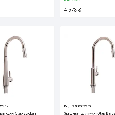
4 578 ₴
42267
SD00042270
ля кухні Qtap Evicka з
Змішувач для кухні Qtap Baru