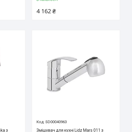
4 162 ₴
SD00040963
ska з
Змішувач для кухні Lidz Mars 011 з