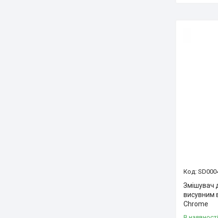
SD000
Змішувач д
висувним
Chrome
В наявност