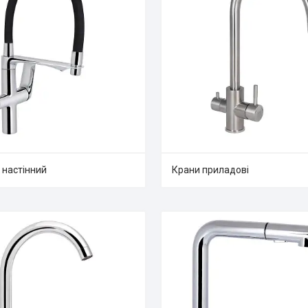
 настінний
Крани приладові