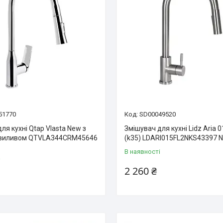
51770
SD00049520
ля кухні Qtap Vlasta New з
Змішувач для кухні Lidz Aria 
 виливом QTVLA344CRM45646
(k35) LDARI015FL2NKS43397 N
В наявності
і
2 260 ₴