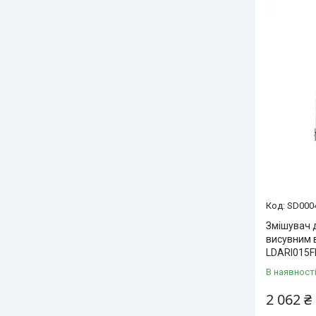
SD000
Змішувач д
висувним 
LDARI015F
В наявност
2 062 ₴