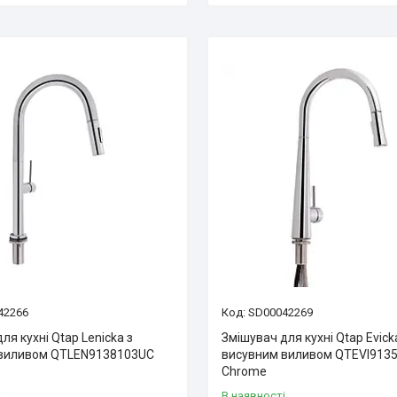
42266
SD00042269
ля кухні Qtap Lenicka з
Змішувач для кухні Qtap Evick
 виливом QTLEN9138103UC
висувним виливом QTEVI913
Chrome
і
В наявності