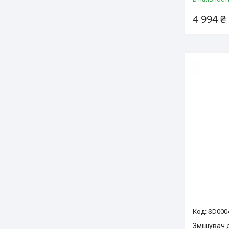
4 994 ₴
SD000
Змішувач д