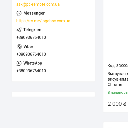
ask@pc-remote.com.ua
https://m.me/logobox.com.ua
+380936764010
+380936764010
SD000
+380936764010
Змішувач д
висувним
Chrome
В наявност
2 000 ₴