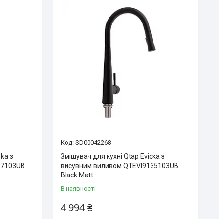
SD00042268
ska з
Змішувач для кухні Qtap Evicka з
37103UB
висувним виливом QTEVI9135103UB
Black Matt
В наявності
4 994 ₴