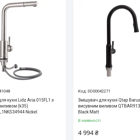
41048
SD00042271
ля кухні Lidz Aria 015FL1 з
Змішувач для кухні Qtap Baru
виливом (k35)
висувним виливом QTBAR91
L1NKS34944 Nickel
Black Matt
і
В наявності
4 994 ₴