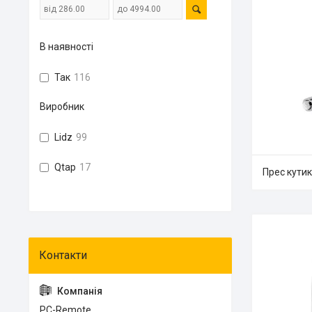
В наявності
Так
116
Виробник
Lidz
99
Qtap
17
Прес кутик
PC-Remote