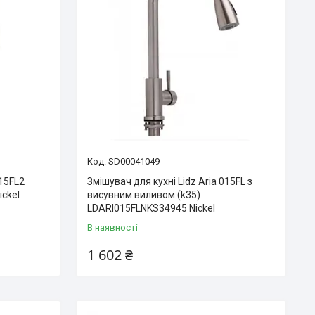
SD00041049
015FL2
Змішувач для кухні Lidz Aria 015FL з
ickel
висувним виливом (k35)
LDARI015FLNKS34945 Nickel
В наявності
1 602 ₴