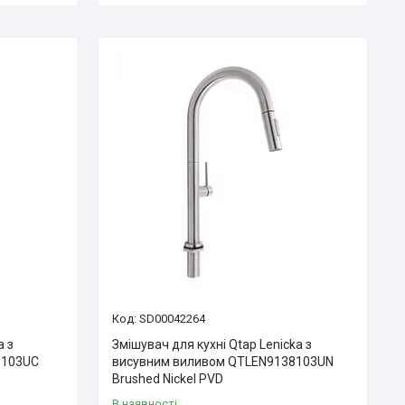
SD00042264
a з
Змішувач для кухні Qtap Lenicka з
5103UC
висувним виливом QTLEN9138103UN
Brushed Nickel PVD
В наявності