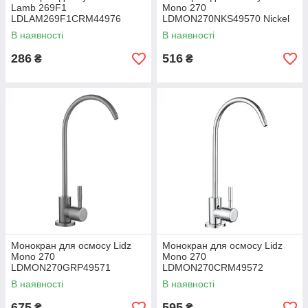
Lamb 269F1
Mono 270
LDLAM269F1CRM44976
LDMON270NKS49570 Nickel
Chrome
В наявності
В наявності
286
516
₴
₴
Монокран для осмосу Lidz
Монокран для осмосу Lidz
Mono 270
Mono 270
LDMON270GRP49571
LDMON270CRM49572
Graphite
Chrome
В наявності
В наявності
675
595
₴
₴