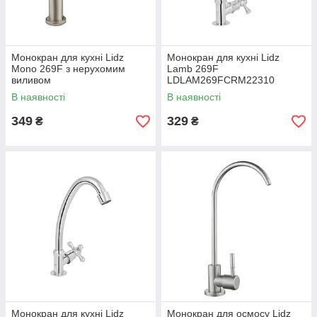
Монокран для кухні Lidz
Монокран для кухні Lidz
Mono 269F з нерухомим
Lamb 269F
виливом
LDLAM269FCRM22310
LDMON269FNKS34928 Nickel
Chrome
В наявності
В наявності
349
329
₴
₴
Монокран для кухні Lidz
Монокран для осмосу Lidz