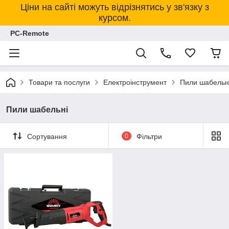
Ціни на сайті можуть відрізнятись у зв'язку з
курсом.
PC-Remote
Товари та послуги
Електроінструмент
Пили шабельн
Пили шабельні
Сортування
0
Фільтри