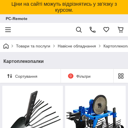
Ціни на сайті можуть відрізнятись у зв'язку з
курсом.
PC-Remote
Товари та послуги
Навісне обладнання
Картоплекоп
Картоплекопалки
Сортування
0
Фільтри