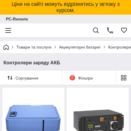
Ціни на сайті можуть відрізнятись у зв'язку з
курсом.
PC-Remote
Товари та послуги
Акумуляторні батареї
Контролери
Контролери заряду АКБ
Сортування
0
Фільтри