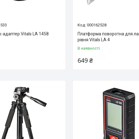
2533
000162528
-адаптер Vitals LA 1458
Платформа поворотна для ла
рівня Vitals LA 4
і
В наявності
649 ₴