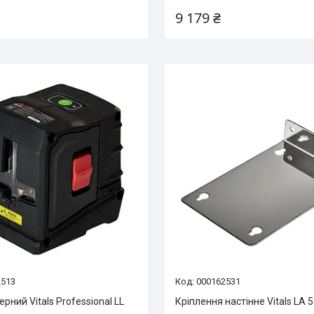
9 179 ₴
2513
000162531
ерний Vitals Professional LL
Кріплення настінне Vitals LA 5