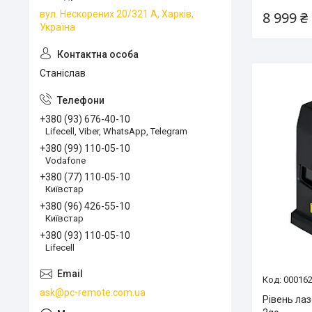
8 999 ₴
вул. Нескорених 20/321 А, Харків,
Україна
Станіслав
+380 (93) 676-40-10
Lifecell, Viber, WhatsApp, Telegram
+380 (99) 110-05-10
Vodafone
+380 (77) 110-05-10
Київстар
+380 (96) 426-55-10
Київстар
+380 (93) 110-05-10
Lifecell
00016
ask@pc-remote.com.ua
Рівень лаз