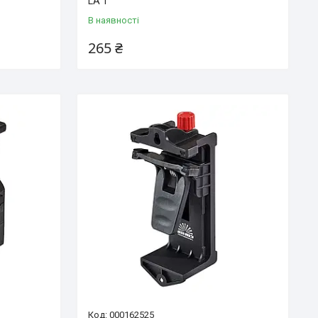
LA 1
В наявності
265 ₴
000162525