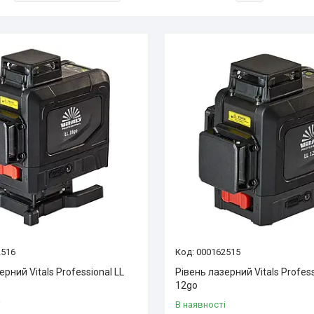
2516
000162515
ерний Vitals Professional LL
Рівень лазерний Vitals Profess
12go
і
В наявності