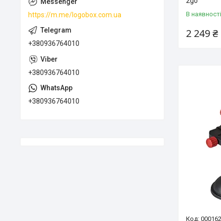
2go
В наявност
https://m.me/logobox.com.ua
2 249 ₴
+380936764010
+380936764010
+380936764010
00016