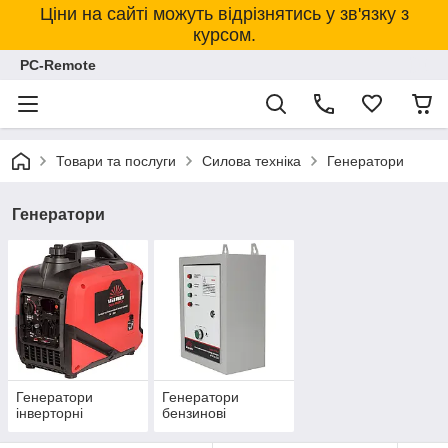
Ціни на сайті можуть відрізнятись у зв'язку з
курсом.
PC-Remote
Товари та послуги
Силова техніка
Генератори
Генератори
Генератори
Генератори
інверторні
бензинові