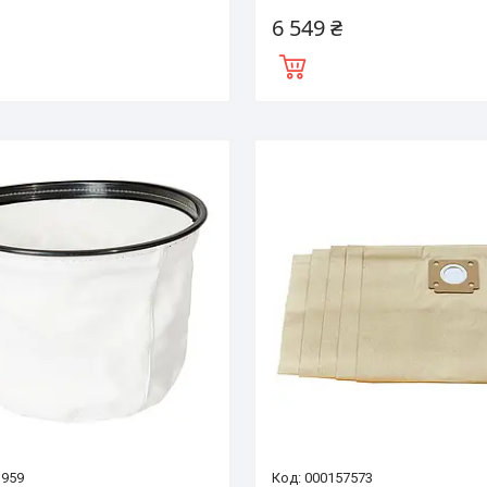
6 549 ₴
3959
000157573