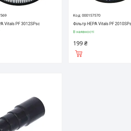
7569
000157570
A Vitals PF 3012SPsc
Фільтр HEPA Vitals PF 2010SP
і
В наявності
199 ₴