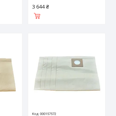
3 644 ₴
000157572