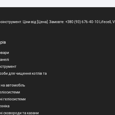
струмент. Ціни від [Цена]. Замовте: +380 (93) 676-40-10 Lifecell, V
рів
овари
анелі
нструмент
асоби для чищення котлів та
 на автомобіль
геліосистеми
ні геліосистеми
ехніка
ні сковороди та казани