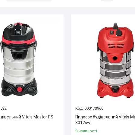
5532
000173960
дівельний Vitals Master PS
Пилосос будівельний Vitals M
3012sw
і
В наявності