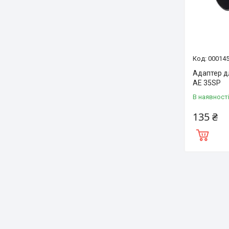
00014
Адаптер дл
AE 35SP
В наявност
135 ₴