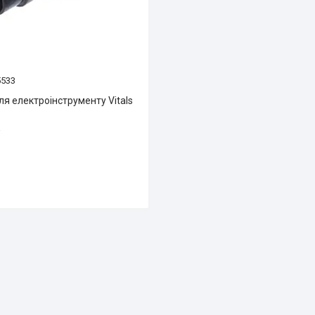
5533
я електроінструменту Vitals
і