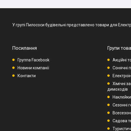
У групі Пилососи будівельні представлено товари для Електроін
Посилання
Групи това
Группа Facebook
Акційні т
Новини компанії
Сонячні п
Контакти
Електроі
Хімічні з
димоходів
Наклейки
Сезонні 
Всесезон
Садова т
Туристич