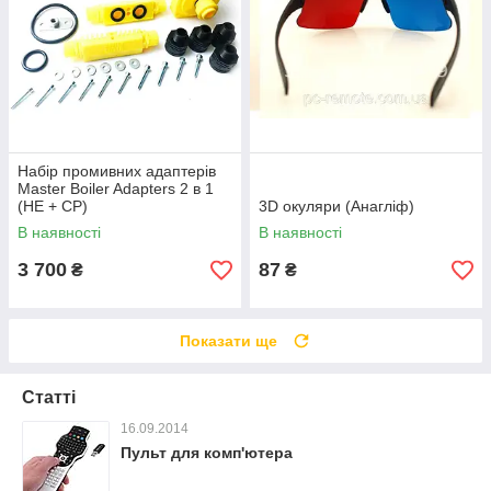
Набір промивних адаптерів
Master Boiler Adapters 2 в 1
(HE + CP)
3D окуляри (Анагліф)
В наявності
В наявності
3 700
87
₴
₴
Показати ще
Статті
16.09.2014
Пульт для комп'ютера