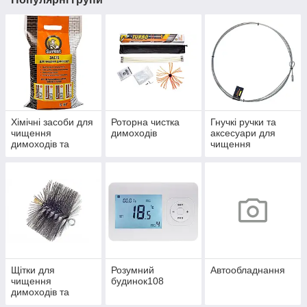
Хімічні засоби для
Роторна чистка
Гнучкі ручки та
чищення
димоходів
аксесуари для
димоходів та
чищення
котлів
димоходів
Щітки для
Розумний
Автообладнання
чищення
будинок108
димоходів та
теплообмінників