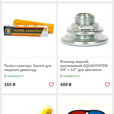
Фланець верхній,
Поліно-сажотрус Savent для
протилежний AQUASYSTEM
чищення димоходу
3/4" × 1/2" для кріплення
прохідної мембрани
В наявності
В наявності
165
499
₴
₴