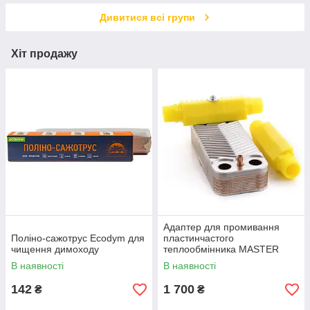
Дивитися всі групи
Хіт продажу
Адаптер для промивання
Поліно-сажотрус Ecodym для
пластинчастого
чищення димоходу
теплообмінника MASTER
BOILER HE Adapter 3/4"
В наявності
В наявності
142
1 700
₴
₴