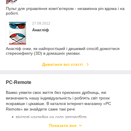
Пульт для управління комп'ютером - незамінна річ вдома і на
роботі.
27.09.2012
Анагліф
Анагліф очки, як найпростіший і дешевий спосіб домогтися
стереоефекту (3D) в домашніх умовах.
Дивитися всі статті
PC-Remote
Важко уявити своє життя без приємних дрібниць, які
визначають нашу індивідуальність і роблять світ трохи
яскравіше і цікавіше. В каталозі інтернет-магазину «PC
Remote» ви знайдете саме такі речі:
вінілові наклейки на скло автомобіля,
великі м'які іграшки (з гіпоалергенних матеріалів),
Показати все