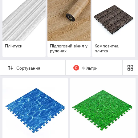
Плінтуси
Підлоговий вінил у
Композитна
рулонах
плитка
Сортування
0
Фільтри