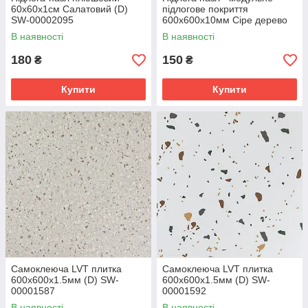
60х60х1см Салатовий (D)
підлогове покриття
SW-00002095
600x600x10мм Сіре дерево
(МР9) SW-00000209
В наявності
В наявності
180
150
₴
₴
Купити
Купити
Самоклеюча LVT плитка
Самоклеюча LVT плитка
600х600х1.5мм (D) SW-
600х600х1.5мм (D) SW-
00001587
00001592
В наявності
В наявності