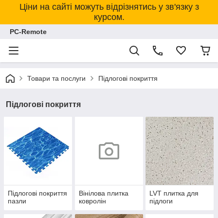
Ціни на сайті можуть відрізнятись у зв'язку з
курсом.
PC-Remote
Товари та послуги
Підлогові покриття
Підлогові покриття
Підлогові покриття
Вінілова плитка
LVT плитка для
пазли
ковролін
підлоги