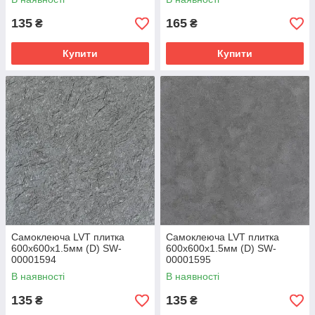
135
165
₴
₴
Купити
Купити
Самоклеюча LVT плитка
Самоклеюча LVT плитка
600х600х1.5мм (D) SW-
600х600х1.5мм (D) SW-
00001594
00001595
В наявності
В наявності
135
135
₴
₴