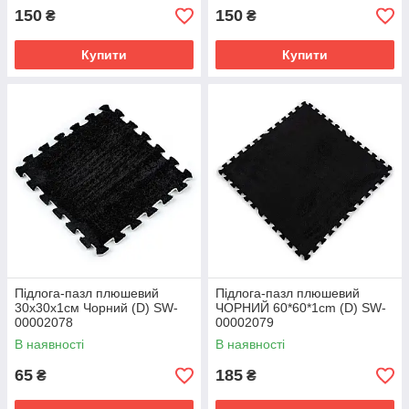
150
150
₴
₴
Купити
Купити
Підлога-пазл плюшевий
Підлога-пазл плюшевий
30х30х1см Чорний (D) SW-
ЧОРНИЙ 60*60*1cm (D) SW-
00002078
00002079
В наявності
В наявності
65
185
₴
₴