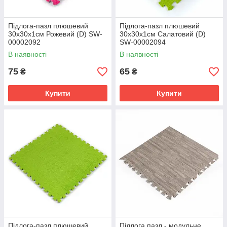
Підлога-пазл плюшевий
Підлога-пазл плюшевий
30х30х1см Рожевий (D) SW-
30х30х1см Салатовий (D)
00002092
SW-00002094
В наявності
В наявності
75
65
₴
₴
Купити
Купити
Підлога-пазл плюшевий
Підлога пазл - модульне