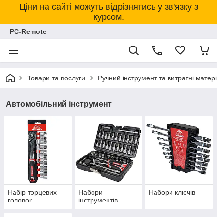
Ціни на сайті можуть відрізнятись у зв'язку з
курсом.
PC-Remote
Товари та послуги
Ручний інструмент та витратні матер
Автомобільний інструмент
Набір торцевих
Набори
Набори ключів
головок
інструментів