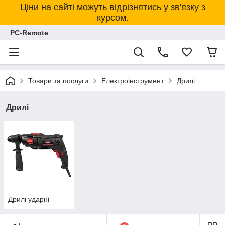
Ціни на сайті можуть відрізнятись у зв'язку з
курсом.
PC-Remote
Товари та послуги
Електроінструмент
Дрилі
Дрилі
Дрилі ударні