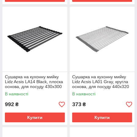
Сушарка на кухонну мийку
Сушарка на кухонну мийку
Lidz Acsis LA14 Black, плоска
Lidz Acsis LA01 Gray, кругла
основа, для посуду 430х300
основа, для посуду 440х320
мм LDACSLA14BLM49768
мм LDACSLA01GRA49779
В наявності
В наявності
992
373
₴
₴
Купити
Купити