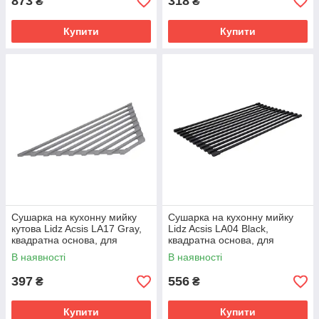
873
318
₴
₴
Купити
Купити
Сушарка на кухонну мийку
Сушарка на кухонну мийку
кутова Lidz Acsis LA17 Gray,
Lidz Acsis LA04 Black,
квадратна основа, для
квадратна основа, для
посуду 430х175 мм
посуду 430х216 мм
В наявності
В наявності
LDACSLA17GRA49770
LDACSLA04BLM49762
397
556
₴
₴
Купити
Купити