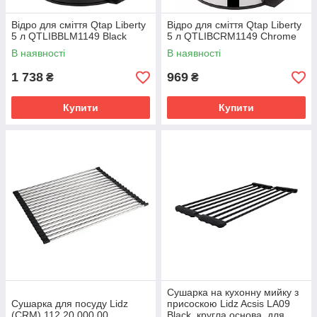
Відро для сміття Qtap Liberty
Відро для сміття Qtap Liberty
5 л QTLIBBLM1149 Black
5 л QTLIBCRM1149 Chrome
В наявності
В наявності
1 738
969
₴
₴
Купити
Купити
Сушарка на кухонну мийку з
Сушарка для посуду Lidz
присоскою Lidz Acsis LA09
(CRM) 112 20 000 00
Black, кругла основа, для