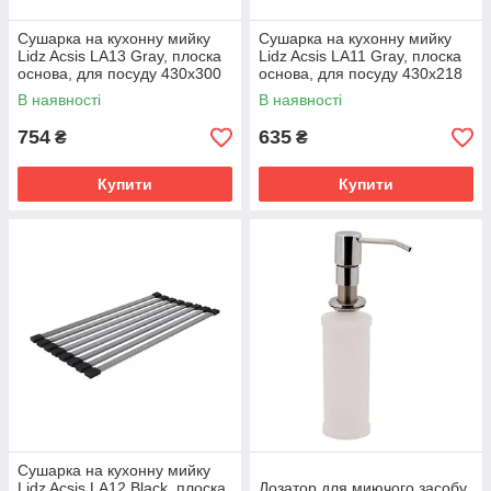
Сушарка на кухонну мийку
Сушарка на кухонну мийку
Lidz Acsis LA13 Gray, плоска
Lidz Acsis LA11 Gray, плоска
основа, для посуду 430х300
основа, для посуду 430х218
мм LDACSLA13GRA49767
мм LDACSLA11GRA49765
В наявності
В наявності
754
635
₴
₴
Купити
Купити
Сушарка на кухонну мийку
Lidz Acsis LA12 Black, плоска
Дозатор для миючого засобу