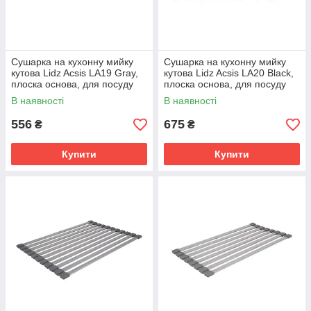
Сушарка на кухонну мийку
Сушарка на кухонну мийку
кутова Lidz Acsis LA19 Gray,
кутова Lidz Acsis LA20 Black,
плоска основа, для посуду
плоска основа, для посуду
477х198 мм
477х198 мм
В наявності
В наявності
LDACSLA19GRA49772
LDACS297BLM49773
556
675
₴
₴
Купити
Купити