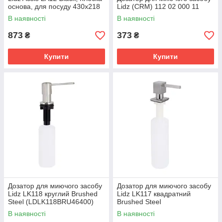
основа, для посуду 430х218
Lidz (CRM) 112 02 000 11
мм LDACSLA12BLM49766
В наявності
В наявності
873
373
₴
₴
Купити
Купити
Дозатор для миючого засобу
Дозатор для миючого засобу
Lidz LK118 круглий Brushed
Lidz LK117 квадратний
Steel (LDLK118BRU46400)
Brushed Steel
(LDLK117BRU46399)
В наявності
В наявності