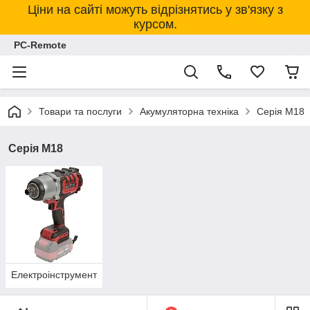
Ціни на сайті можуть відрізнятись у зв'язку з
курсом.
PC-Remote
Товари та послуги
Акумуляторна техніка
Серія М18
Серія М18
Електроінструмент