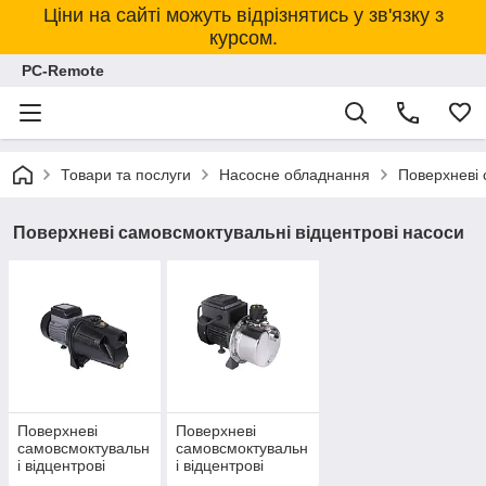
Ціни на сайті можуть відрізнятись у зв'язку з
курсом.
PC-Remote
Товари та послуги
Насосне обладнання
Поверхневі 
Поверхневі самовсмоктувальні відцентрові насоси
Поверхневі
Поверхневі
самовсмоктувальн
самовсмоктувальн
і відцентрові
і відцентрові
насоси з чавунним
насоси з