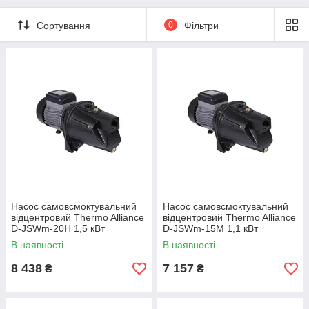
корпусом насосної
нержавіючим
камери
корпусом насосної
Сортування
0
Фільтри
камери
Насос самовсмоктувальний
Насос самовсмоктувальний
відцентровий Thermo Alliance
відцентровий Thermo Alliance
D-JSWm-20H 1,5 кВт
D-JSWm-15M 1,1 кВт
В наявності
В наявності
8 438
7 157
₴
₴