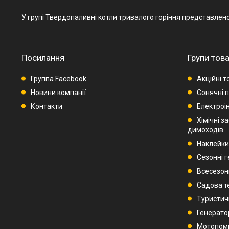
У групі Твердопаливні котли тривалого горіння представлено т
Посилання
Групи това
Группа Facebook
Акційні т
Новини компанії
Сонячні п
Контакти
Електроі
Хімічні з
димоходів
Наклейки
Сезонні 
Всесезон
Садова т
Туристич
Генерато
Мотопом