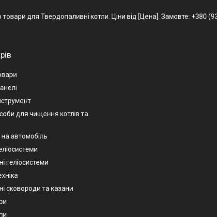
овари для Твердопаливні котли. Ціни від [Цена]. Замовте: +380 (93) 
рів
овари
анелі
нструмент
асоби для чищення котлів та
 на автомобіль
геліосистеми
ні геліосистеми
ехніка
ні сковороди та казани
ри
пи