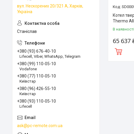
вул. Нескорених 20/321 А, Харків,
SD000
Україна
Котел тве
Thermo All
В наявност
Станіслав
65 637 
+380 (93) 676-40-10
Lifecell, Viber, WhatsApp, Telegram
+380 (99) 110-05-10
Vodafone
+380 (77) 110-05-10
Київстар
+380 (96) 426-55-10
Київстар
+380 (93) 110-05-10
Lifecell
ask@pc-remote.com.ua