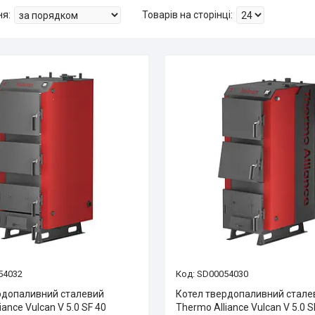
54032
SD00054030
рдопаливний сталевий
Котел твердопаливний стале
iance Vulcan V 5.0 SF 40
Thermo Alliance Vulcan V 5.0 S