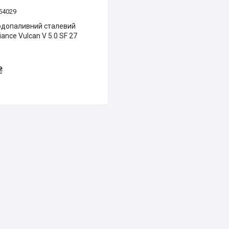
54029
рдопаливний сталевий
iance Vulcan V 5.0 SF 27
і
₴