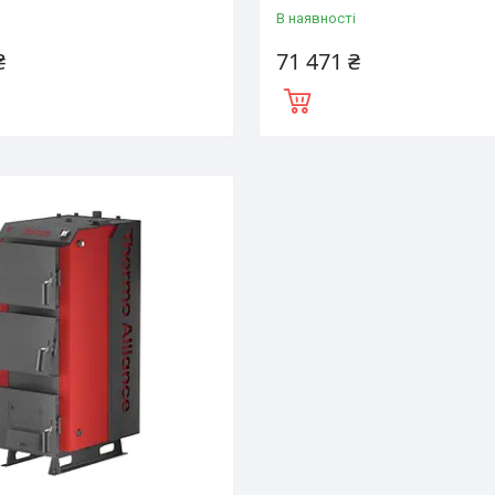
і
В наявності
₴
71 471 ₴