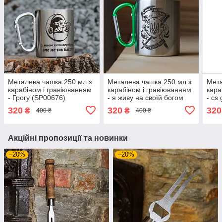
Металева чашка 250 мл з
Металева чашка 250 мл з
Мета
карабіном і гравіюванням
карабіном і гравіюванням
кара
- Грогу (SP00676)
- я живу на своїй богом
- cs
даній землі (SP00676)
320
320
320
₴
₴
400 ₴
400 ₴
Акційні пропозиції та новинки
–20%
–20%