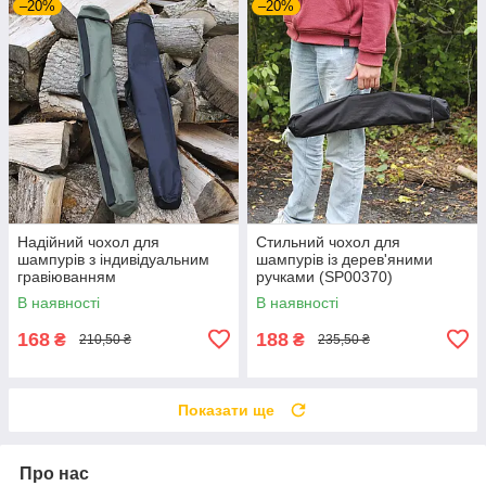
–20%
–20%
Надійний чохол для
Стильний чохол для
шампурів з індивідуальним
шампурів із дерев'яними
гравіюванням
ручками (SP00370)
В наявності
В наявності
168
188
₴
₴
210,50 ₴
235,50 ₴
Показати ще
Про нас