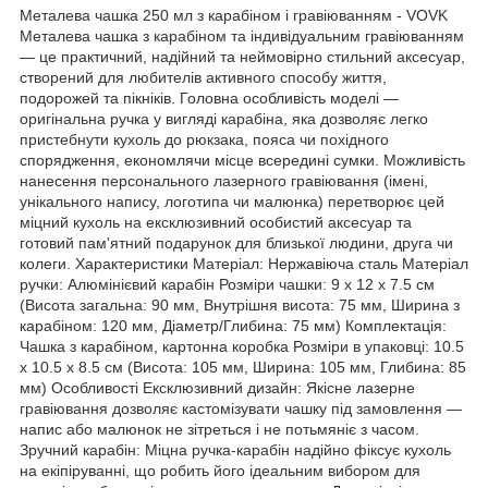
Металева чашка 250 мл з карабіном і гравіюванням - VOVK
Металева чашка з карабіном та індивідуальним гравіюванням
— це практичний, надійний та неймовірно стильний аксесуар,
створений для любителів активного способу життя,
подорожей та пікніків. Головна особливість моделі —
оригінальна ручка у вигляді карабіна, яка дозволяє легко
пристебнути кухоль до рюкзака, пояса чи похідного
спорядження, економлячи місце всередині сумки. Можливість
нанесення персонального лазерного гравіювання (імені,
унікального напису, логотипа чи малюнка) перетворює цей
міцний кухоль на ексклюзивний особистий аксесуар та
готовий пам'ятний подарунок для близької людини, друга чи
колеги. Характеристики Матеріал: Нержавіюча сталь Матеріал
ручки: Алюмінієвий карабін Розміри чашки: 9 x 12 x 7.5 см
(Висота загальна: 90 мм, Внутрішня висота: 75 мм, Ширина з
карабіном: 120 мм, Діаметр/Глибина: 75 мм) Комплектація:
Чашка з карабіном, картонна коробка Розміри в упаковці: 10.5
x 10.5 x 8.5 см (Висота: 105 мм, Ширина: 105 мм, Глибина: 85
мм) Особливості Ексклюзивний дизайн: Якісне лазерне
гравіювання дозволяє кастомізувати чашку під замовлення —
напис або малюнок не зітреться і не потьмяніє з часом.
Зручний карабін: Міцна ручка-карабін надійно фіксує кухоль
на екіпіруванні, що робить його ідеальним вибором для