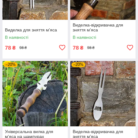
Виделка-відкривачка для
Виделка для зняття м'яса
зняття м'яса
В наявності
В наявності
78
78
₴
₴
98 ₴
98 ₴
–20%
–20%
Універсальна вилка для
Виделка-відкривачка для
м'яса на шампурах
зняття м'яса