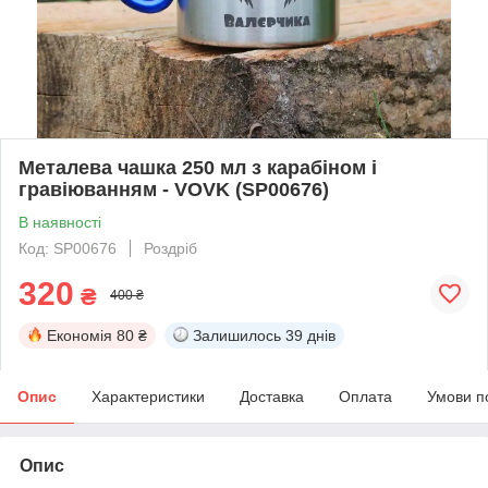
Металева чашка 250 мл з карабіном і
гравіюванням - VOVK (SP00676)
В наявності
Код: SP00676
Роздріб
320
₴
400 ₴
Економія
80 ₴
Залишилось
39 днів
Опис
Характеристики
Доставка
Оплата
Умови п
Опис