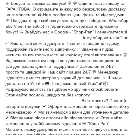
🔹 Бонуси та знижки за відгуки! 💬 💬 Оцініть якість товару та
ГАРАНТОВАНО отримайте знижку або безкоштовну доставку
на замовлення! 📸 Нам особливо цінні фото- та відеовідгуки.
💬 Повідомте про свій відгук менеджеру в Telegram, WhatsApp
або Viber (на вибір) - і гарантовано отримайте приємний
бонус! 🔍 Знайдіть нас у Google - "Shop-Pan" і ознайомтеся зі
_______________________________ Чому обирають нас? 🔥
✅ Якість, якій можна довіряти Практичні товари для дому,
подорожей та активного відпочинку ✅ Зважений підхід,
чесність та контроль якості на кожному етапі виготовлення 🛒
Від ексклюзивних сувенірів до туристичного спорядження –
все для ваших цілей та подарунків ✅ Замовлення 24/7 -
просто та швидко! 🌐 Наш сайт працює 24/7 💬 Менеджер
відповість у месенджерах у зручний для вас час. ✅ Швидка
доставка по Україні 🚚 Працюємо по всій Україні! 📦
Розрахуємо вартість та підберемо зручний спосіб оплати.
Отримайте посилку швидко та без клопоту.
_______________________________ Як замовити? Простий
алгоритм покупки: ✔ Оформіть замовлення через кошик або у
месенджерах ✔ Ми зв'яжемося з вами для уточнення деталей
✔ Відправимо після оплати або післяплатою ✔ Отримайте
замовлення у найближчому відділенні 🎯 "Shop-Pan" -
Магазин, якому довіряють тисячі клієнтів, які цінують якість та
оригінальність! 💙Ми цінуємо кожного клієнта та гарантуємо