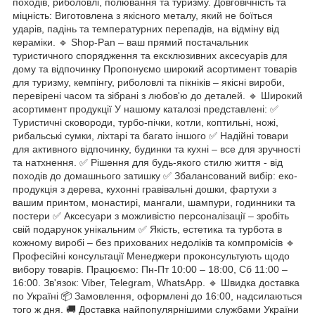
походів, риболовлі, полювання та туризму. Довговічність та
міцність: Виготовлена з якісного металу, який не боїться
ударів, падінь та температурних перепадів, на відміну від
кераміки. 🔹 Shop-Pan – ваш прямий постачальник
туристичного спорядження та ексклюзивних аксесуарів для
дому та відпочинку Пропонуємо широкий асортимент товарів
для туризму, кемпінгу, риболовлі та пікніків – якісні вироби,
перевірені часом та зібрані з любов'ю до деталей. 🔹 Широкий
асортимент продукції У нашому каталозі представлені: ✅
Туристичні сковороди, турбо-пічки, котли, коптильні, ножі,
рибальські сумки, ліхтарі та багато іншого ✅ Надійні товари
для активного відпочинку, будинки та кухні – все для зручності
та натхнення. ✅ Рішення для будь-якого стилю життя - від
походів до домашнього затишку ✅ Збалансований вибір: еко-
продукція з дерева, кухонні гравівальні дошки, фартухи з
вашим принтом, монастирі, мангали, шампури, годинники та
постери ✅ Аксесуари з можливістю персоналізації – зробіть
свій подарунок унікальним ✅ Якість, естетика та турбота в
кожному виробі – без прихованих недоліків та компромісів 🔹
Професійні консультації Менеджери проконсультують щодо
вибору товарів. Працюємо: Пн-Пт 10:00 – 18:00, Сб 11:00 –
16:00. Зв'язок: Viber, Telegram, WhatsApp. 🔹 Швидка доставка
по Україні 📦 Замовлення, оформлені до 16:00, надсилаються
того ж дня. 🚚 Доставка найпопулярнішими службами України