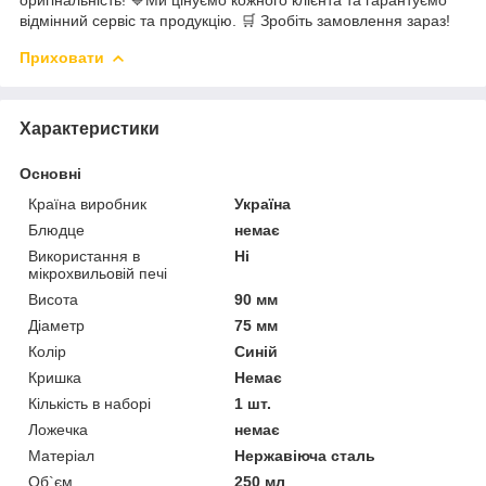
відмінний сервіс та продукцію. 🛒 Зробіть замовлення зараз!
Приховати
Характеристики
Основні
Країна виробник
Україна
Блюдце
немає
Використання в
Ні
мікрохвильовій печі
Висота
90 мм
Діаметр
75 мм
Колір
Синій
Кришка
Немає
Кількість в наборі
1 шт.
Ложечка
немає
Матеріал
Нержавіюча сталь
Об`єм
250 мл