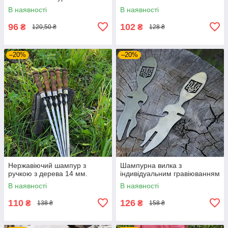
В наявності
В наявності
96
102
₴
₴
120,50 ₴
128 ₴
–20%
–20%
Нержавіючий шампур з
Шампурна вилка з
ручкою з дерева 14 мм.
індивідуальним гравіюванням
В наявності
В наявності
110
126
₴
₴
138 ₴
158 ₴