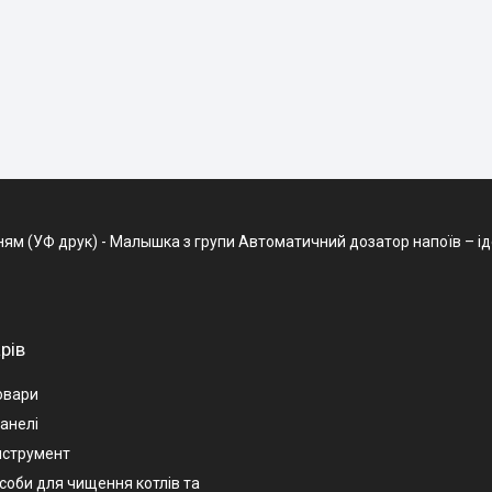
м (УФ друк) - Малышка з групи Автоматичний дозатор напоїв – ідеа
рів
овари
анелі
нструмент
асоби для чищення котлів та