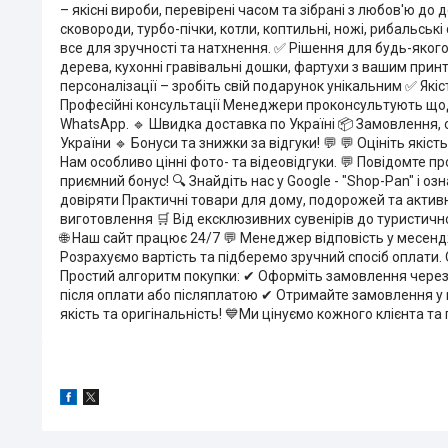
– якісні вироби, перевірені часом та зібрані з любов'ю д
сковороди, турбо-пічки, котли, коптильні, ножі, рибальські
все для зручності та натхнення. ✅ Рішення для будь-яког
дерева, кухонні гравівальні дошки, фартухи з вашим прин
персоналізації – зробіть свій подарунок унікальним ✅ Якіс
Професійні консультації Менеджери проконсультують щодо в
WhatsApp. 🔹 Швидка доставка по Україні 📦 Замовлення,
України 🔹 Бонуси та знижки за відгуки! 💬 💬 Оцініть я
Нам особливо цінні фото- та відеовідгуки. 💬 Повідомте пр
приємний бонус! 🔍 Знайдіть нас у Google - "Shop-Pan" і
довіряти Практичні товари для дому, подорожей та активн
виготовлення 🛒 Від ексклюзивних сувенірів до туристичн
🌐 Наш сайт працює 24/7 💬 Менеджер відповість у месендж
Розрахуємо вартість та підберемо зручний спосіб оплат
Простий алгоритм покупки: ✔ Оформіть замовлення через
після оплати або післяплатою ✔ Отримайте замовлення у на
якість та оригінальність! 💙Ми цінуємо кожного клієнта та