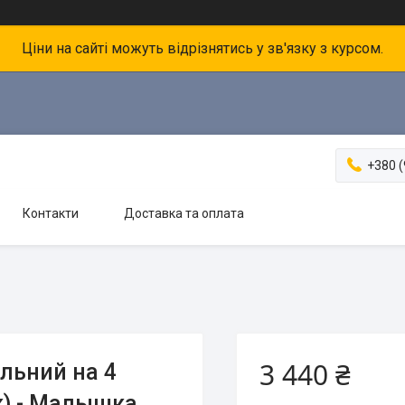
Ціни на сайті можуть відрізнятись у зв'язку з курсом.
+380 (
Контакти
Доставка та оплата
3 440 ₴
льний на 4
к) - Малышка