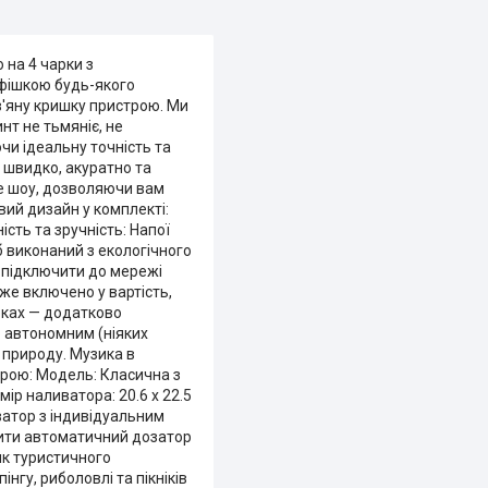
на 4 чарки з
 фішкою будь-якого
в'яну кришку пристрою. Ми
нт не тьмяніє, не
чи ідеальну точність та
 швидко, акуратно та
е шоу, дозволяючи вам
ий дизайн у комплекті:
сть та зручність: Напої
б виконаний з екологічного
а підключити до мережі
же включено у вартість,
рках — додатково
ю автономним (ніяких
 природу. Музика в
строю: Модель: Класична з
ір наливатора: 20.6 х 22.5
иватор з індивідуальним
овити автоматичний дозатор
ик туристичного
гу, риболовлі та пікніків