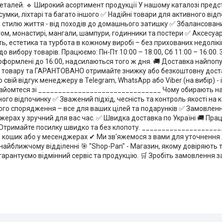
о деталей. 🔹 Широкий асортимент продукції У нашому каталозі предс
 сумки, ліхтарі та багато іншого ✅ Надійні товари для активного відп
о стилю життя - від походів до домашнього затишку ✅ Збалансовани
том, монастирі, мангали, шампури, годинники та постери ✅ Аксесуа
ть, естетика та турбота в кожному виробі – без прихованих недолікі
ибору товарів. Працюємо: Пн-Пт 10:00 – 18:00, Сб 11:00 – 16:00. Зв
 оформлені до 16:00, надсилаються того ж дня. 🚚 Доставка найп
кість товару та ГАРАНТОВАНО отримайте знижку або безкоштовну дост
о свій відгук менеджеру в Telegram, WhatsApp або Viber (на вибір) 
 ознайомтеся зі _______________________________ Чому обирають нас
ого відпочинку ✅ Зважений підхід, чесність та контроль якості на 
ого спорядження – все для ваших цілей та подарунків ✅ Замовлення
ерах у зручний для вас час. ✅ Швидка доставка по Україні 🚚 Працю
и. Отримайте посилку швидко та без клопоту. ___________________
 кошик або у месенджерах ✔ Ми зв'яжемося з вами для уточнення
йближчому відділенні 🎯 "Shop-Pan" - Магазин, якому довіряють тис
 гарантуємо відмінний сервіс та продукцію. 🛒 Зробіть замовлення з