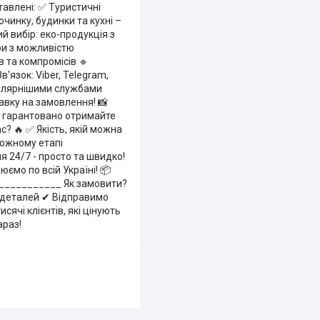
тавлені: ✅ Туристичні
очинку, будинки та кухні –
й вибір: еко-продукція з
ри з можливістю
в та компромісів 🔹
'язок: Viber, Telegram,
опулярнішими службами
авку на замовлення! 📸
- і гарантовано отримайте
? 🔥 ✅ Якість, якій можна
кожному етапі
 24/7 - просто та швидко!
ємо по всій Україні! 📦
____________ Як замовити?
 деталей ✔ Відправимо
ячі клієнтів, які цінують
араз!