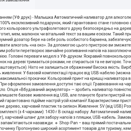
ванням (УФ друк) - Малышка Автоматичний наливатор для алкоголю 
а 100% ексклюзивний подарунок, який гарантовано стане головною
кого кольорового ультрафіолетового друку безпосередньо на дере
ип, мем, малюнок чи вітальний текст за вашим ескізом. Такий при
зумний дозатор бере на себе роль особистого бармена, забезпечую
ливати алкоголь «на око». За допомогою цього пристрою ви зможете
жим роботи перетворює звичайне розпивання напоїв на захоплююч
ією. Головні переваги моделі з УФ-друком: Яскравий повнокольоров
 на дереві тримається роками, не стирається та не вигоряє. Точні
штовується). Ніхто не залишиться ображеним! Висока якість: Вирі
ть живлення: У базовій комплектації працює від USB-кабелю (можн
 максимальної прокачки: Кольоровий принт на кришці наливатора в
При оформленні замовлення доступні такі опції: Гравіювання на ча
кло. Опція «Вбудований акумулятор» — зробить наливатор повніст
залишаєте базове живлення від USB, але плануєте брати пристрій на
кий гарантовано підійме настрій усій компанії! Характеристики при
е дерево, харчовий пластик та силікон Живлення: 5V (від USB) Розм
комплекті (з 4 чарками): 1430 г В складі набору: Автоматичний нал
шт), харчовий шланг для забору напоїв з пляшки, USB-кабель. Зам
і запам'ятаються назавжди. 🔹 Shop-Pan – ваш прямий постачальн
очинку Пропонуємо широкий асортимент товарів для туризму, кемпін