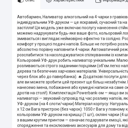
Автобармен, Наливатор алкогольний на 4 чарки з гравію
індивідуальним УФ-друком — це яскравий, сучасний та н
застілля! Ця модель уже включає послугу нанесення стій
можемо надрукувати будь-яке ваше фото, кольоровий логот
змивається і виглядає неймовірно ефектно та солідно. Ро
комфорт у процесі подачі напоїв. Більше не потрібно роз
абсолютно порівну наповнити 4 чарки. Автоматичний ре
розслабитися та насолоджуватися спілкуванням із компан
Кольоровий УФ-друк робить наливатор унікальним. Малюнок
розливаються строго заданими порціями (об'єм легко нала
дерева та безпечних харчових матеріалів. Універсальніс
через блок або до павербанка). 🔥 Додаткові послуги для
але ви можете зробити цей презент ще більш незабутнім. 
нанесемо імена, побажання або кумедні написи на саме с
дротів на столі!). Комплектація Powerbank-ом — якщо ви 
наливаторі — звуковий супровід під час розливу напоїв, я
УФ-друком (на 4 слоти/чарки) Матеріал корпусу: Натуральн
х 12 см Вага пристрою (без чарок): 1050 г Вага у повному 
кольоровим УФ-друком на кришці (1 шт), скляні чарки (4 
з вашим крутим принтом — означає подарувати емоції, як
спорядження та ексклюзивних аксесуарів для дому та відп