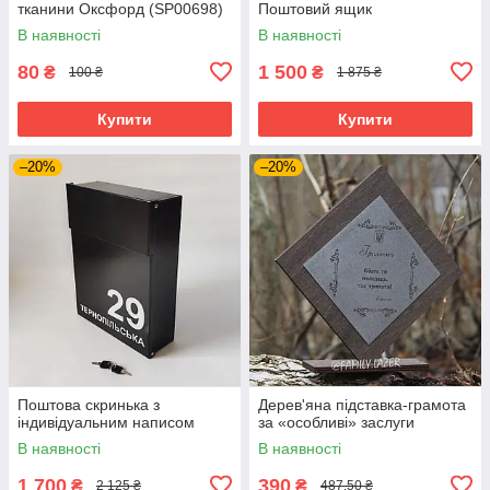
тканини Оксфорд (SP00698)
Поштовий ящик
В наявності
В наявності
80
1 500
₴
₴
100 ₴
1 875 ₴
Купити
Купити
–20%
–20%
Поштова скринька з
Дерев'яна підставка-грамота
індивідуальним написом
за «особливі» заслуги
В наявності
В наявності
1 700
390
₴
₴
2 125 ₴
487,50 ₴