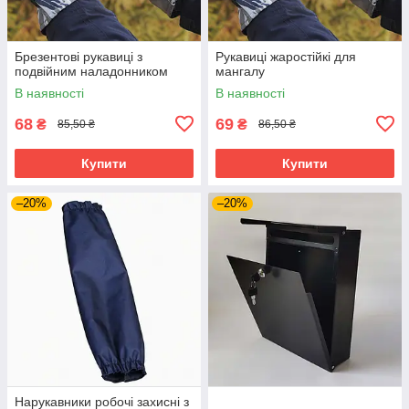
Брезентові рукавиці з
Рукавиці жаростійкі для
подвійним наладонником
мангалу
В наявності
В наявності
68
69
₴
₴
85,50 ₴
86,50 ₴
Купити
Купити
–20%
–20%
Нарукавники робочі захисні з