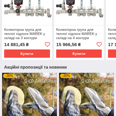
Колекторна група для
Колекторна група для
Коле
теплої підлоги MAREK у
теплої підлоги MAREK у
тепл
складі на 3 контури
складі на 4 контури
скла
(MF03+MX01+EU01+EU02+E263)
(MF04+MX01+EU01+EU02+E263)
(MF
14 881,45
15 966,56
17 
₴
₴
Купити
Купити
Акційні пропозиції та новинки
–20%
–20%