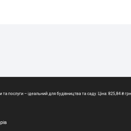
а послуги – ідеальний для будівництва та саду. Ціна: 825,84 ₴ грн. З
рів