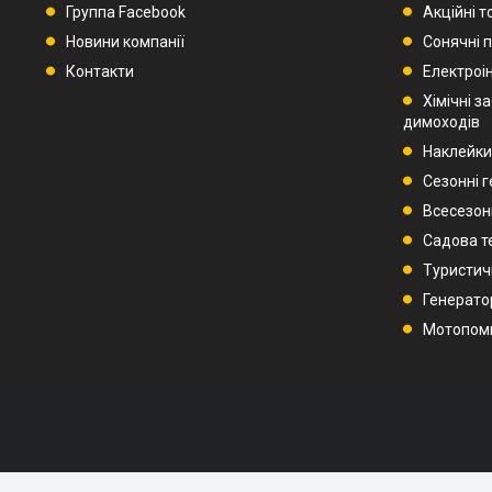
Группа Facebook
Акційні т
Новини компанії
Сонячні п
Контакти
Електроі
Хімічні з
димоходів
Наклейки
Сезонні 
Всесезон
Садова т
Туристич
Генерато
Мотопом