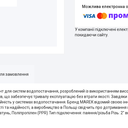
У компанії підключені елек
покидаючи сайту.
для замовлення
т для систем водопостачання, розроблений із використанням висок
ів, що забезпечує тривалу експлуатацію без втрати якості. Завдяки
ійність у системах водопостачання. Бренд MAREK відомий своєю ін
ті та надійності, а виробництво в Польщі свідчить про дотримання
атунь, Поліпропілен (PPR) Тип підключення: паяння/різьба Різь: 2" 