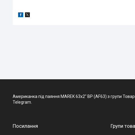
Американка під паяння MAREK 63х2" ВР (AF63) з групи Товари т
Telegram.
Посилання
Групи това