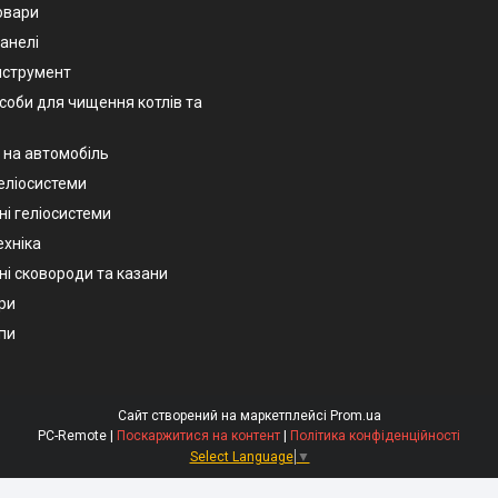
овари
анелі
нструмент
асоби для чищення котлів та
 на автомобіль
геліосистеми
ні геліосистеми
ехніка
ні сковороди та казани
ри
пи
Сайт створений на маркетплейсі
Prom.ua
PC-Remote |
Поскаржитися на контент
|
Політика конфіденційності
Select Language
▼