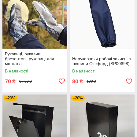
Рукавиці, рукавиці
брезентові, рукавиці для
Нарукавники робочі захисні з
мангала
тканини Оксфорд (SP00698)
В наявності
В наявності
70
80
₴
₴
87,50 ₴
100 ₴
–20%
–20%