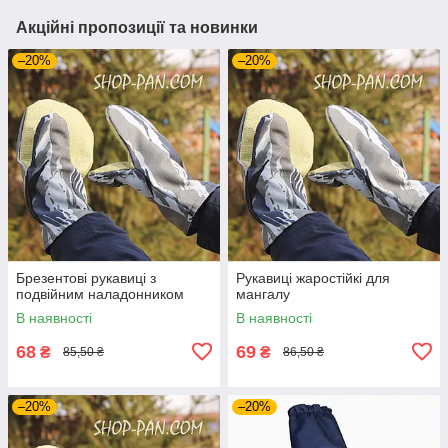
Акційні пропозиції та новинки
–20%
–20%
Брезентові рукавиці з
Рукавиці жаростійкі для
подвійним наладонником
мангалу
В наявності
В наявності
68
69
₴
₴
85,50 ₴
86,50 ₴
–20%
–20%