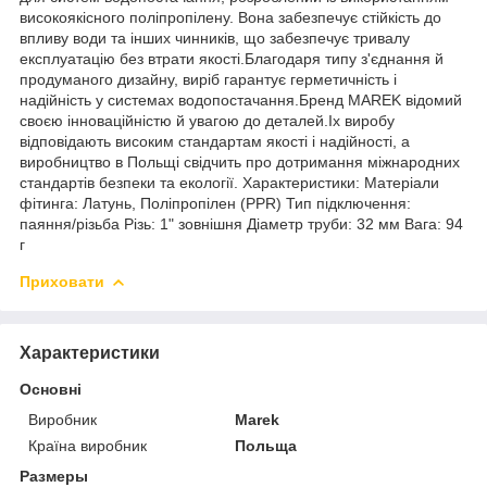
високоякісного поліпропілену. Вона забезпечує стійкість до
впливу води та інших чинників, що забезпечує тривалу
експлуатацію без втрати якості.Благодаря типу з'єднання й
продуманого дизайну, виріб гарантує герметичність і
надійність у системах водопостачання.Бренд MAREK відомий
своєю інноваційністю й увагою до деталей.Іх виробу
відповідають високим стандартам якості і надійності, а
виробництво в Польщі свідчить про дотримання міжнародних
стандартів безпеки та екології. Характеристики: Матеріали
фітинга: Латунь, Поліпропілен (PPR) Тип підключення:
паяння/різьба Різь: 1" зовнішня Діаметр труби: 32 мм Вага: 94
г
Приховати
Характеристики
Основні
Виробник
Marek
Країна виробник
Польща
Размеры