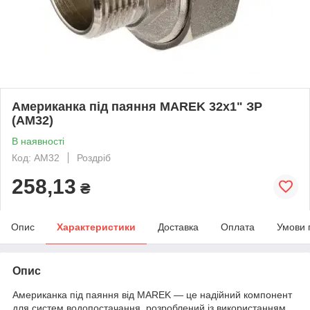
Американка під паяння MAREK 32х1" ЗР
(AM32)
В наявності
Код: AM32
Роздріб
258,13
₴
Опис
Характеристики
Доставка
Оплата
Умови 
Опис
Американка під паяння від MAREK — це надійний компонент
для систем водопостачання, розроблений із використанням