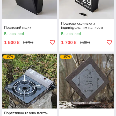
Поштова скринька з
Поштовий ящик
індивідуальним написом
В наявності
В наявності
1 500
1 700
₴
₴
1 875 ₴
2 125 ₴
–20%
–20%
Портативна газова плита-