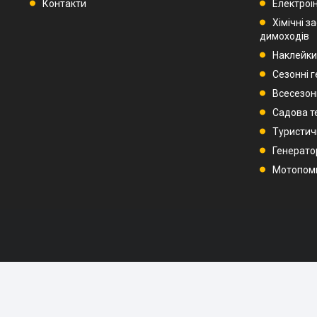
Контакти
Електроі
Хімічні з
димоходів
Наклейки
Сезонні 
Всесезон
Садова т
Туристич
Генерато
Мотопом