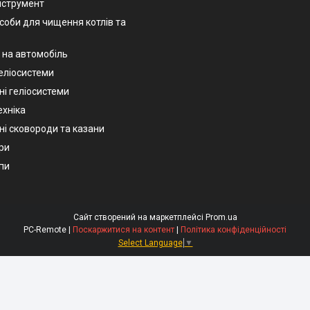
нструмент
асоби для чищення котлів та
 на автомобіль
геліосистеми
ні геліосистеми
ехніка
ні сковороди та казани
ри
пи
Сайт створений на маркетплейсі
Prom.ua
PC-Remote |
Поскаржитися на контент
|
Політика конфіденційності
Select Language
▼