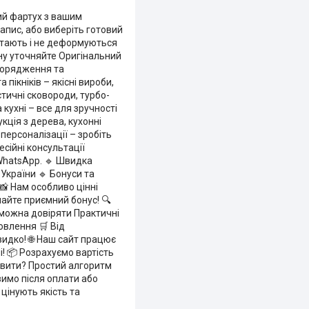
ий фартух з вашим
апис, або виберіть готовий
вітають і не деформуються
іну уточняйте Оригінальний
спорядження та
пікніків – якісні вироби,
стичні сковороди, турбо-
 кухні – все для зручності
кція з дерева, кухонні
персоналізації – зробіть
есійні консультації
 WhatsApp. 🔹 Швидка
України 🔹 Бонуси та
📸 Нам особливо цінні
майте приємний бонус! 🔍
 можна довіряти Практичні
овлення 🛒 Від
идко! 🌐 Наш сайт працює
! 📦 Розрахуємо вартість
овити? Простий алгоритм
имо після оплати або
цінують якість та