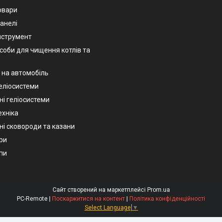
овари
анелі
нструмент
асоби для чищення котлів та
 на автомобіль
геліосистеми
ні геліосистеми
ехніка
ні сковороди та казани
ри
пи
Сайт створений на маркетплейсі
Prom.ua
PC-Remote |
Поскаржитися на контент
|
Політика конфіденційності
Select Language
▼