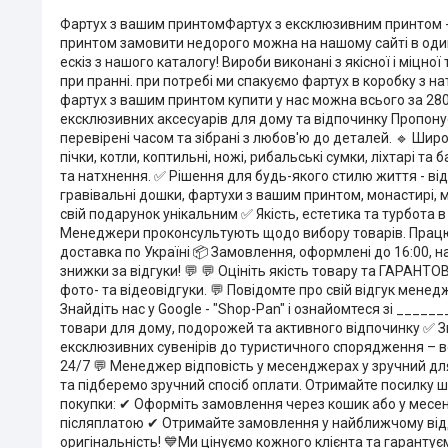
Фартух з вашим принтомФартух з ексклюзивним принтом - ц
принтом замовити недорого можна на нашому сайті в один 
ескіз з нашого каталогу! Вироби виконані з якісної і міц
при пранні. при потребі ми спакуємо фартух в коробку з н
фартух з вашим принтом купити у нас можна всього за 28
ексклюзивних аксесуарів для дому та відпочинку Пропонуєм
перевірені часом та зібрані з любов'ю до деталей. 🔹 Шир
пічки, котли, коптильні, ножі, рибальські сумки, ліхтарі та
та натхнення. ✅ Рішення для будь-якого стилю життя - ві
гравівальні дошки, фартухи з вашим принтом, монастирі, 
свій подарунок унікальним ✅ Якість, естетика та турбота в
Менеджери проконсультують щодо вибору товарів. Працюємо:
доставка по Україні 📦 Замовлення, оформлені до 16:00, 
знижки за відгуки! 💬 💬 Оцініть якість товару та ГАРАН
фото- та відеовідгуки. 💬 Повідомте про свій відгук менед
Знайдіть нас у Google - "Shop-Pan" і ознайомтеся зі ___
товари для дому, подорожей та активного відпочинку ✅ Зв
ексклюзивних сувенірів до туристичного спорядження – вс
24/7 💬 Менеджер відповість у месенджерах у зручний для 
та підберемо зручний спосіб оплати. Отримайте посилку
покупки: ✔ Оформіть замовлення через кошик або у месе
післяплатою ✔ Отримайте замовлення у найближчому відділе
оригінальність! 💙Ми цінуємо кожного клієнта та гарантує