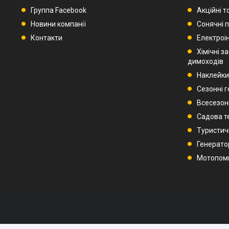
Группа Facebook
Акційні т
Новини компанії
Сонячні п
Контакти
Електроі
Хімічні з
димоходів
Наклейки
Сезонні 
Всесезон
Садова т
Туристич
Генерато
Мотопом