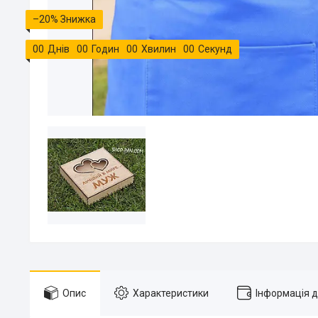
–20%
0
0
Днів
0
0
Годин
0
0
Хвилин
0
0
Секунд
Опис
Характеристики
Інформація 