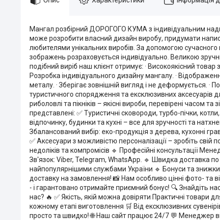
Мангал розбірний ДОРОГОГО КУМА з індивідуальним надп
може розробити власний дизайн виробу, придумати напис
любителями унікальних виробів. За допомогою сучасного 
зображень розраховується індивідуально. Великою зручніс
подібний виріб наш клієнт отримує: · Високоякісний товар 
Розробка індивідуального дизайну мангалу. · Відображення 
металу. · Зберігає зовнішній вигляд і не деформується. ·
туристичного спорядження та ексклюзивних аксесуарів дл
риболовлі та пікніків – якісні вироби, перевірені часом т
представлені: ✅ Туристичні сковороди, турбо-пічки, котли, 
відпочинку, будинки та кухні – все для зручності та натх
Збалансований вибір: еко-продукція з дерева, кухонні гр
✅ Аксесуари з можливістю персоналізації – зробіть свій п
недоліків та компромісів 🔹 Професійні консультації Мене
Зв'язок: Viber, Telegram, WhatsApp. 🔹 Швидка доставка п
найпопулярнішими службами України 🔹 Бонуси та знижки 
доставку на замовлення! 📸 Нам особливо цінні фото- та ві
- і гарантовано отримайте приємний бонус! 🔍 Знайдіть н
нас? 🔥 ✅ Якість, якій можна довіряти Практичні товари д
кожному етапі виготовлення 🛒 Від ексклюзивних сувенірі
просто та швидко! 🌐 Наш сайт працює 24/7 💬 Менеджер в