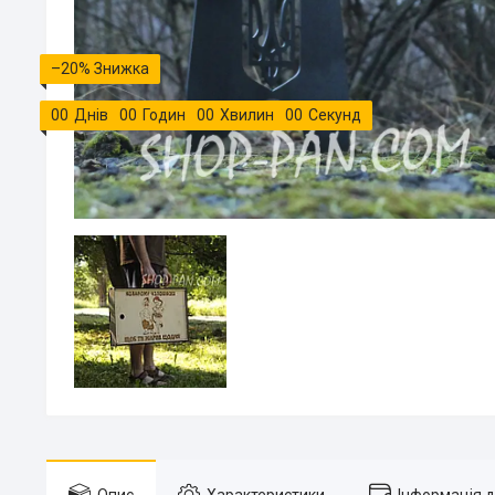
–20%
0
0
Днів
0
0
Годин
0
0
Хвилин
0
0
Секунд
Опис
Характеристики
Інформація 