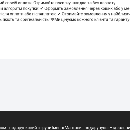
ний спосіб оплати. Отримайте посилку швидко та без клопоту.
 алгоритм покупки: ✔ Оформіть замовлення через кошик або у м
ісля оплати або післяплатою ✔ Отримайте замовлення у найближчо
ть якість та оригінальність! 💙Ми цінуємо кожного клієнта та гарант
 подарунковий з групи Іменні Мангали - подарунуові – ідеальний д