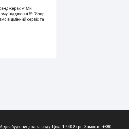
есенджерах ✔ Ми
му відділенні 🎯 "Shop-
уємо відмінний сервіс та
ля будівництва та саду. Ціна: 1 640 ₴ грн. Замовте: +380