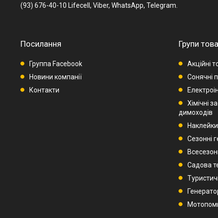
(93) 676-40-10 Lifecell, Viber, WhatsApp, Telegram.
Посилання
Групи това
Группа Facebook
Акційні т
Новини компанії
Сонячні п
Контакти
Електроі
Хімічні з
димоходів
Наклейки
Сезонні 
Всесезон
Садова т
Туристич
Генерато
Мотопом