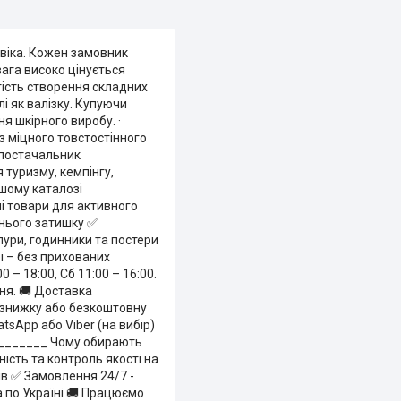
віка. Кожен замовник
ага високо цінується
тість створення складних
і як валізку. Купуючи
я шкірного виробу. ·
 з міцного товстостінного
й постачальник
туризму, кемпінгу,
ашому каталозі
йні товари для активного
шнього затишку ✅
пури, годинники та постери
і – без прихованих
– 18:00, Сб 11:00 – 16:00.
дня. 🚚 Доставка
е знижку або безкоштовну
tsApp або Viber (на вибір)
_________ Чому обирають
ість та контроль якості на
ів ✅ Замовлення 24/7 -
 по Україні 🚚 Працюємо