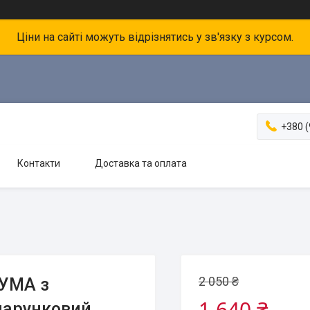
Ціни на сайті можуть відрізнятись у зв'язку з курсом.
+380 (
Контакти
Доставка та оплата
2 050 ₴
КУМА з
1 640 ₴
дарунковий