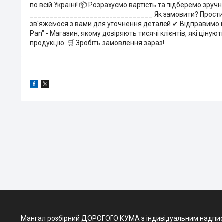
по всій Україні! 📦 Розрахуємо вартість та підберемо зруч
_______________________________ Як замовити? Простий
зв'яжемося з вами для уточнення деталей ✔ Відправимо п
Pan" - Магазин, якому довіряють тисячі клієнтів, які ціную
продукцію. 🛒 Зробіть замовлення зараз!
Мангал розбірний ДОРОГОГО КУМА з індивідуальним надписом -