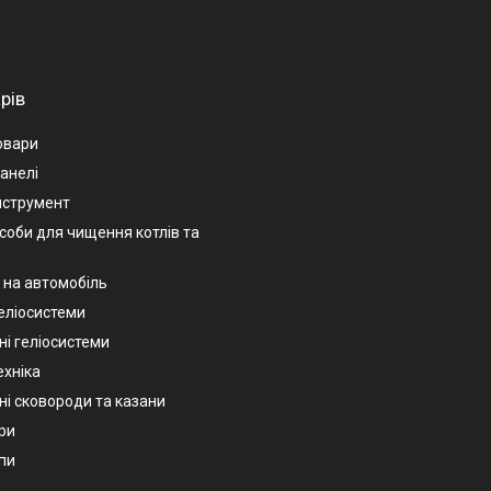
рів
овари
анелі
нструмент
асоби для чищення котлів та
 на автомобіль
геліосистеми
ні геліосистеми
ехніка
ні сковороди та казани
ри
пи