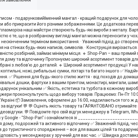
исом - подарунковийІменний мангал - кращий подарунок для чоло
и або прикрасити його різними зображеннями. Це додаткова перев
плазморіза наші майстри створюють будь-які вироби з металу. Вар
тю є те, що в розібраному вигляді мангал можна переносити у чохл
з нескінченним терміном використання. · Уважний підхід до створенн
на стінках будь-яких написів, символів. · Конструкція вирізається
 Повністю розбірний, займає мінімум місця. 🔹 Shop-Pan – ваш прями
я дому та відпочинку Пропонуємо широкий асортимент товарів для 
а зібрані з любов'ю до деталей. 🔹 Широкий асортимент продукції У н
коптильні, ножі, рибальські сумки, ліхтарі та багато іншого ✅ Наді
нення. ✅ Рішення для будь-якого стилю життя - від походів до дома
авівальні дошки, фартухи з вашим принтом, монастирі, мангали, шам
одарунок унікальним ✅ Якість, естетика та турбота в кожному вироб
джери проконсультують щодо вибору товарів. Працюємо: Пн-Пт 10:00 
о Україні 📦 Замовлення, оформлені до 16:00, надсилаються того ж 
за відгуки! 💬 💬 Оцініть якість товару та ГАРАНТОВАНО отримайт
деовідгуки. 💬 Повідомте про свій відгук менеджеру в Telegram, Wha
ас у Google - "Shop-Pan" і ознайомтеся зі ______________________
ля дому, подорожей та активного відпочинку ✅ Зважений підхід, чесн
в до туристичного спорядження – все для ваших цілей та подарунк
ідповість у месенджерах у зручний для вас час. ✅ Швидка доставка