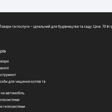
овари та послуги – ідеальний для будівництва та саду. Ціна: 70 ₴ грн
рів
овари
анелі
нструмент
асоби для чищення котлів та
 на автомобіль
геліосистеми
ні геліосистеми