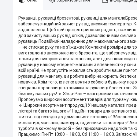
Рукавиці, рукавиці брезентові, рукавиці для мангалаБрезе
забезпечує надійний захист рук від високих температур. К
задоволення. Щоб цей процес приносив радість, важливо в
для захисту ваших рук від опіків, дозволяючи вам сміли
рукавиць Подвійний наладонник для максимального захист
— не стискає руку та не з'їжджає Компактні розміри для з
виготовлені з високоякісного брезента, що забезпечує ві
тільки для використання на мангалі, але і для інших виді
рукавиці у нашому інтернет-магазині з впевненістю у їхній
всій країні. Не пропустіть можливість зробити ваше приг
рукавиці для мангалу, ви робите вибір на користь безпеки 
новачків. Крім того, їх легко взяти з собою в будь-яку п
спеціальні пропозиції та знижки на рукавиці брезентові. 
безпеку ваших рук! 🔹 Shop-Pan – ваш прямий постачальн
Пропонуємо широкий асортимент товарів для туризму, кемпін
🔹 Широкий асортимент продукції У нашому каталозі предст
ліхтарі та багато іншого ✅ Надійні товари для активного в
життя - від походів до домашнього затишку ✅ Збалансован
монастирі, мангали, шампури, годинники та постери ✅ Аксе
турбота в кожному виробі – без прихованих недоліків та 
Працюємо: Пн-Пт 10:00 – 18:00, Сб 11:00 – 16:00. Зв'язок: 