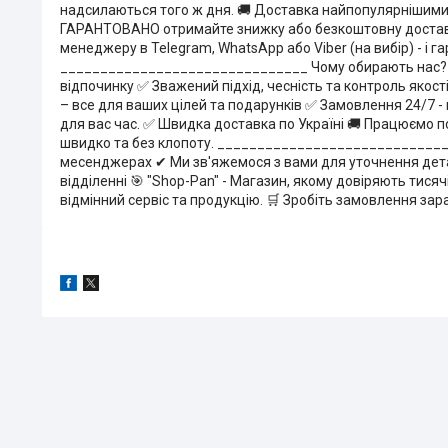
надсилаються того ж дня. 🚚 Доставка найпопулярнішими сл
ГАРАНТОВАНО отримайте знижку або безкоштовну доставку н
менеджеру в Telegram, WhatsApp або Viber (на вибір) - і г
_______________________________ Чому обирають нас? 🔥
відпочинку ✅ Зважений підхід, чесність та контроль якос
– все для ваших цілей та подарунків ✅ Замовлення 24/7 -
для вас час. ✅ Швидка доставка по Україні 🚚 Працюємо по
швидко та без клопоту. ______________________________
месенджерах ✔ Ми зв'яжемося з вами для уточнення дет
відділенні 🎯 "Shop-Pan" - Магазин, якому довіряють тисячі
відмінний сервіс та продукцію. 🛒 Зробіть замовлення зара