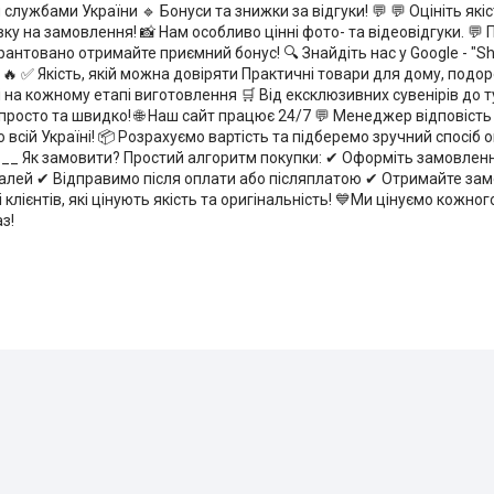
ужбами України 🔹 Бонуси та знижки за відгуки! 💬 💬 Оцініть якіс
а замовлення! 📸 Нам особливо цінні фото- та відеовідгуки. 💬 По
арантовано отримайте приємний бонус! 🔍 Знайдіть нас у Google - "Sh
 ✅ Якість, якій можна довіряти Практичні товари для дому, подо
ті на кожному етапі виготовлення 🛒 Від ексклюзивних сувенірів д
 просто та швидко! 🌐 Наш сайт працює 24/7 💬 Менеджер відповіст
 всій Україні! 📦 Розрахуємо вартість та підберемо зручний спосіб
_ Як замовити? Простий алгоритм покупки: ✔ Оформіть замовленн
алей ✔ Відправимо після оплати або післяплатою ✔ Отримайте за
 клієнтів, які цінують якість та оригінальність! 💙Ми цінуємо кожно
з!