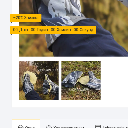
–20%
0
0
Днів
0
0
Годин
0
0
Хвилин
0
0
Секунд
Опис
Характеристики
Інформація 