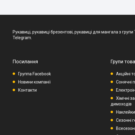
Рукавиці, рукавиці брезентові, рукавиці для мангала з групи Т
Telegram.
Посилання
Групи това
Группа Facebook
Акційні т
Новини компанії
Сонячні п
Контакти
Електроі
Хімічні з
димоходів
Наклейки
Сезонні 
Всесезон