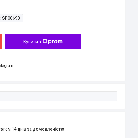
:
SP00693
Купити з
Telegram
тягом 14 днів
за домовленістю