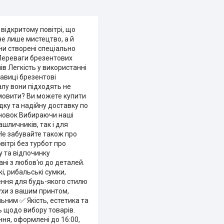
 відкритому повітрі, що
не лише мистецтво, а й
ни створені спеціально
 Переваги брезентових
в Легкість у використанні
кавиці брезентові
алу вони підходять не
замовити? Ви можете купити
дку та надійну доставку по
сновок Вибираючи наші
ашличників, так і для
 Не забувайте також про
вітрі без турбот про
 та відпочинку
рані з любов'ю до деталей.
і, рибальські сумки,
шення для будь-якого стилю
ухи з вашим принтом,
ьним ✅ Якість, естетика та
ь щодо вибору товарів.
ння, оформлені до 16:00,