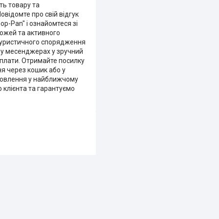
ть товару та
відомте про свій відгук
op-Pan" і ознайомтеся зі
рожей та активного
о туристичного спорядження
ь у месенджерах у зручний
 оплати. Отримайте посилку
я через кошик або у
мовлення у найближчому
го клієнта та гарантуємо