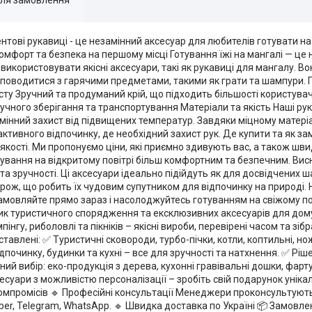
нтові рукавиці - це незамінний аксесуар для любителів готувати на
омфорт та безпека на першому місці Готування їжі на мангалі — це 
икористовувати якісні аксесуари, такі як рукавиці для мангалу. Во
во поводитися з гарячими предметами, такими як грати та шампури.
у Зручний та продуманий крій, що підходить більшості користувачі
ручного зберігання та транспортування Матеріали та якість Наші ру
дмінний захист від підвищених температур. Завдяки міцному матері
в активного відпочинку, де необхідний захист рук. Де купити та як 
 якості. Ми пропонуємо ціни, які приємно здивують вас, а також шви
отування на відкритому повітрі більш комфортним та безпечним. Ви
та зручності. Ці аксесуари ідеально підійдуть як для досвідчених ш
одорож, що робить їх чудовим супутником для відпочинку на природі.
Замовляйте прямо зараз і насолоджуйтесь готуванням на свіжому по
ик туристичного спорядження та ексклюзивних аксесуарів для дому
гу, риболовлі та пікніків – якісні вироби, перевірені часом та зіб
авлені: ✅ Туристичні сковороди, турбо-пічки, котли, коптильні, нож
ідпочинку, будинки та кухні – все для зручності та натхнення. ✅ Рі
ий вибір: еко-продукція з дерева, кухонні гравівальні дошки, фарт
суари з можливістю персоналізації – зробіть свій подарунок унікал
компромісів 🔹 Професійні консультації Менеджери проконсультуют
Viber, Telegram, WhatsApp. 🔹 Швидка доставка по Україні 📦 Замовле