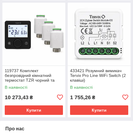
119737 Комплект
433421 Розумний вимикач
безпровідний кімнатний
Tervix Pro Line WiFi Switch (2
термостат TZR чорний та
клавіші)
безпровідний радіаторний
В наявності
В наявності
привід VR Tervix Pro Line
(1+3)
10 273,43
1 755,26
₴
₴
Купити
Купити
Про нас