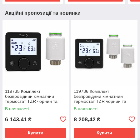
Акційні пропозиції та новинки
119735 Комплект
119736 Комплект
безпровідний кімнатний
безпровідний кімнатний
термостат TZR чорний та
термостат TZR чорний та
безпровідний радіаторний
безпровідний радіаторний
В наявності
В наявності
привід VR Tervix Pro Line
привід VR Tervix Pro Line
(1+1)
(1+2)
6 143,41
8 208,42
₴
₴
Купити
Купити