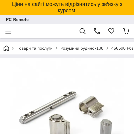
Ціни на сайті можуть відрізнятись у зв'язку з
курсом.
PC-Remote
Товари та послуги
Розумний будинок108
456590 Роз