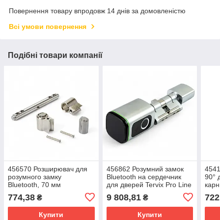
Повернення товару впродовж 14 днів за домовленістю
Всі умови повернення
Подібні товари компанії
456570 Розширювач для
456862 Розумний замок
4541
розумного замку
Bluetooth на сердечник
90° 
Bluetooth, 70 мм
для дверей Tervix Pro Line
карн
Smart door Lock BT
упра
774,38
9 808,81
722
₴
₴
Line
Купити
Купити