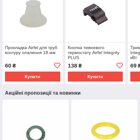
Прокладка Airfel для труб
Кнопка тижневого
Трим
контуру опалення 18 мм
термостату Airfel Integrity
Inte
PLUS
кВт
60
138
69
₴
₴
Купити
Купити
Акційні пропозиції та новинки