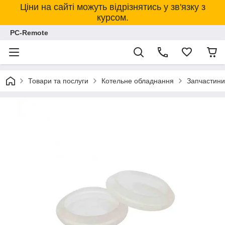
Ціни на сайті можуть відрізнятись у зв'язку з
курсом.
PC-Remote
Товари та послуги
Котельне обладнання
Запчастини