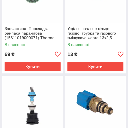
Запчастина: Прокладка
Ущільнювальне кільце
байпаса паранітова
газової трубки та газового
(15311019000071) Thermo
змішувача жовте 13х2,5
Alliance
Thermo Alliance Ewa 24
В наявності
В наявності
69
13
₴
₴
Купити
Купити