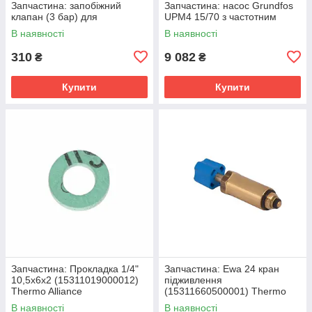
Запчастина: запобіжний
Запчастина: насос Grundfos
клапан (3 бар) для
UPM4 15/70 з частотним
пластикової гідрогрупи
регулюванням
В наявності
В наявності
(15311009000051)
(15311010000012)
310
9 082
₴
₴
Купити
Купити
Запчастина: Прокладка 1/4"
Запчастина: Ewa 24 кран
10,5x6x2 (15311019000012)
підживлення
Thermo Alliance
(15311660500001) Thermo
Alliance
В наявності
В наявності