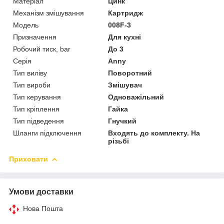
Матеріал
Цинк
Механізм змішування
Картридж
Модель
008F-3
Призначення
Для кухні
Робочий тиск, bar
До 3
Серія
Anny
Тип виліву
Поворотний
Тип вироби
Змішувач
Тип керування
Одноважільний
Тип кріплення
Гайка
Тип підведення
Гнучкий
Шланги підключення
Входять до комплекту. На
різьбі
Приховати
Умови доставки
Нова Пошта