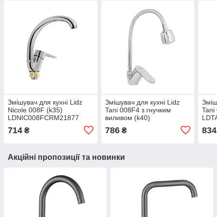
Змішувач для кухні Lidz
Змішувач для кухні Lidz
Зміш
Nicole 008F (k35)
Tani 008F4 з гнучким
Tani
LDNIC008FCRM21877
виливом (k40)
LDT
Chrome
LDTAN008F4CRM44972
Chr
714
786
834
₴
₴
Chrome
Акційні пропозиції та новинки