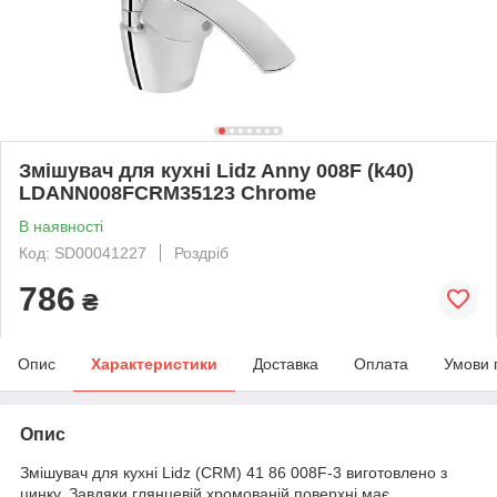
Змішувач для кухні Lidz Anny 008F (k40)
LDANN008FCRM35123 Chrome
В наявності
Код: SD00041227
Роздріб
786
₴
Опис
Характеристики
Доставка
Оплата
Умови 
Опис
Змішувач для кухні Lidz (CRM) 41 86 008F-3 виготовлено з
цинку. Завдяки глянцевій хромованій поверхні має