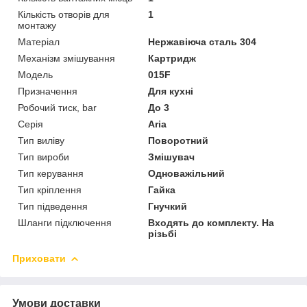
Кількість отворів для
1
монтажу
Матеріал
Нержавіюча сталь 304
Механізм змішування
Картридж
Модель
015F
Призначення
Для кухні
Робочий тиск, bar
До 3
Серія
Aria
Тип виліву
Поворотний
Тип вироби
Змішувач
Тип керування
Одноважільний
Тип кріплення
Гайка
Тип підведення
Гнучкий
Шланги підключення
Входять до комплекту. На
різьбі
Приховати
Умови доставки