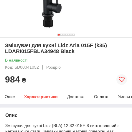
Змішувач для кухні Lidz Aria 015F (k35)
LDARI015FBLA34948 Black
В наявності
Код: SD00041052
Роздріб
984
₴
Опис
Характеристики
Доставка
Оплата
Умови 
Опис
Змішувач для кухні Lidz (BLA) 12 32 015F-8 виготовлений з
нержавіючої сталі. Завдяки чорній матовій поверхні має