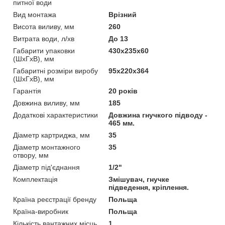
питної води
Вид монтажа
Врізний
Висота виливу, мм
260
Витрата води, л/хв
До 13
Габарити упаковки
430х235х60
(ШхГхВ), мм
Габаритні розміри виробу
95х220х364
(ШхГхВ), мм
Гарантія
20 років
Довжина виливу, мм
185
Додаткові характеристики
Довжина гнучкого підводу -
465 мм.
Діаметр картриджа, мм
35
Діаметр монтажного
35
отвору, мм
Діаметр під'єднання
1/2"
Комплектація
Змішувач, гнучке
підведення, кріплення.
Країна реєстрації бренду
Польща
Країна-виробник
Польща
Кількість вантажних місць
1