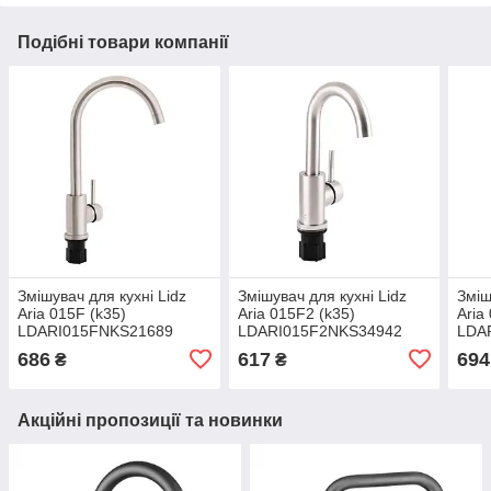
Подібні товари компанії
Змішувач для кухні Lidz
Змішувач для кухні Lidz
Зміш
Aria 015F (k35)
Aria 015F2 (k35)
Aria
LDARI015FNKS21689
LDARI015F2NKS34942
LDA
Nickel
Nickel
Nick
686
617
694
₴
₴
Акційні пропозиції та новинки