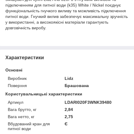
підключенням для питної води (k35) White / Nickel поєднує
функціональність гнучкого виливу та можливість підключення
питної води. Гнучкий вилив забезпечує максимальну зручність
у використанні, а високоякісні матеріали гарантують
довговічність виробу.
Характеристики
Основні
Виробник
Lidz
Поверхня
Брашована
Користувальницькі характеристики
Артикул
LDARI020F3WNK39480
Вага брутто, кг
2,84
Вага нетто, кг
2,75
Вбудований кран для
Є
питної води