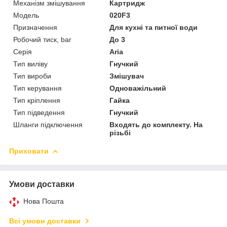
Механізм змішування
Картридж
Модель
020F3
Призначення
Для кухні та питної води
Робочий тиск, bar
До 3
Серія
Aria
Тип виліву
Гнучкий
Тип вироби
Змішувач
Тип керування
Одноважільний
Тип кріплення
Гайка
Тип підведення
Гнучкий
Шланги підключення
Входять до комплекту. На
різьбі
Приховати
Умови доставки
Нова Пошта
Всі умови доставки