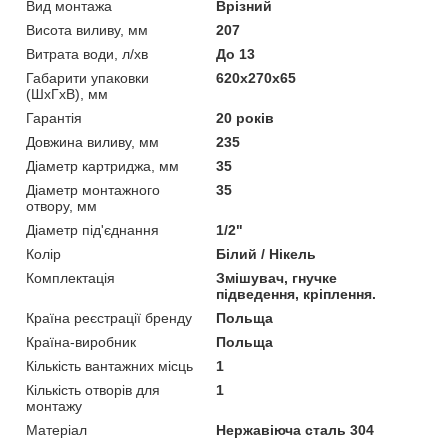
Вид монтажа
Врізний
Висота виливу, мм
207
Витрата води, л/хв
До 13
Габарити упаковки
620х270х65
(ШхГхВ), мм
Гарантія
20 років
Довжина виливу, мм
235
Діаметр картриджа, мм
35
Діаметр монтажного
35
отвору, мм
Діаметр під'єднання
1/2"
Колір
Білий / Нікель
Комплектація
Змішувач, гнучке
підведення, кріплення.
Країна реєстрації бренду
Польща
Країна-виробник
Польща
Кількість вантажних місць
1
Кількість отворів для
1
монтажу
Матеріал
Нержавіюча сталь 304