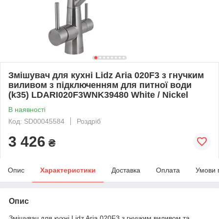
Змішувач для кухні Lidz Aria 020F3 з гнучким
виливом з підключенням для питної води
(k35) LDARI020F3WNK39480 White / Nickel
В наявності
Код: SD00045584
Роздріб
3 426
₴
Опис
Характеристики
Доставка
Оплата
Умови 
Опис
Змішувач для кухні Lidz Aria 020F3 з гнучким виливом та