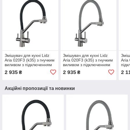
Змішувач для кухні Lidz
Змішувач для кухні Lidz
Зміш
Aria 020F3 (k35) з гнучким
Aria 020F3 (k35) з гнучким
Aria
виливом з підключенням
виливом з підключенням
підк
для питної води
для питної води
води
2 935
2 935
2 1
₴
₴
LDARI020F3BGRP49568
LDARI020F3GGRP49569
LDA
Graphite/Black
Graphite/Grey
Nick
Акційні пропозиції та новинки