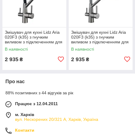
Змішувач для кухні Lidz Aria
Змішувач для кухні Lidz Aria
020F3 (k35) з гнучким
020F3 (k35) з гнучким
виливом з підключенням для
виливом з підключенням для
питної води
питної води
В наявності
В наявності
LDARI020F3BGRP49568
LDARI020F3GGRP49569
Graphite/Black
Graphite/Grey
2 935
2 935
₴
₴
Про нас
88% позитивних з 44 відгуків за рік
Працює з 12.04.2011
м. Харків
вул. Нескорених 20/321 А, Харків, Україна
Контакти