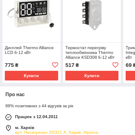
Дисплей Thermo Alliance
Термостат перегріву
Трим
LCD 6-12 кВт
теплообмінника Thermo
Inte
Alliance KSD308 6-12 кВт
кВт
775
517
69
₴
₴
Купити
Купити
Про нас
88% позитивних з 44 відгуків за рік
Працює з 12.04.2011
м. Харків
вул. Нескорених 20/321 А, Харків, Україна