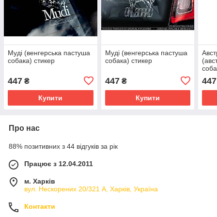
Муді (венгерська пастуша
Муді (венгерська пастуша
Авст
собака) стикер
собака) стикер
(авс
соба
Catt
447
447
447
₴
₴
Купити
Купити
Про нас
88% позитивних з 44 відгуків за рік
Працює з 12.04.2011
м. Харків
вул. Нескорених 20/321 А, Харків, Україна
Контакти