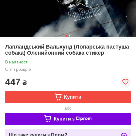
Лапландський Вальхунд (Лопарська пастуша
собака) Оленийонний собака стикер
В наявності
Опт і роздріб
447
₴
Купити
або
Купити з
Що таке купити з Пром?