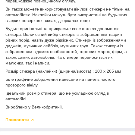
перешкоджає повноцінному огляду.
Ви також можете використовувати вінілові стикери не тільки на
автомобілях. Наклейки можуть бути використані на будь-яких
гладких поверхнях: склах, дзеркалах тощо.
Будьте оригінальні та прикрасьте своє авто за допомогою
стикера. Величезний вибір стикерів із зображенням тварин
різних порід, навіть дуже рідкісних. Стикери із зображеннями
диджеїв, музичних лейблів, музичних груп. Також стикери із
зображенням відомих особистостей, торгових марок, фірм, а
також самих автомобілів. На стикери переносяться як
малюнки, так і написи.
Розмір стикера (наклейки) (ширина/висота) : 100 x 205 мм
Біле графічне зображення нанесене на панель чистого
прозорого вінілу
Ідеальний розмір стикера, що не ускладнює огляд в
автомобілі.
Вироблено у Великобританії.
Приховати