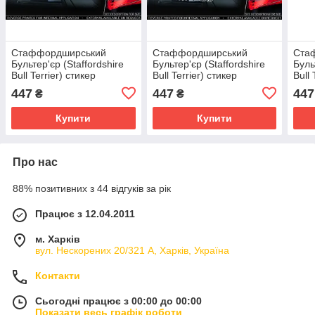
Стаффордширський
Стаффордширський
Ста
Бультер'єр (Staffordshire
Бультер'єр (Staffordshire
Буль
Bull Terrier) стикер
Bull Terrier) стикер
Bull 
447
447
447
₴
₴
Купити
Купити
Про нас
88% позитивних з 44 відгуків за рік
Працює з 12.04.2011
м. Харків
вул. Нескорених 20/321 А, Харків, Україна
Контакти
Сьогодні працює з 00:00 до 00:00
Показати весь графік роботи