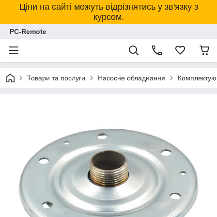
Ціни на сайті можуть відрізнятись у зв'язку з
курсом.
PC-Remote
Товари та послуги
Насосне обладнання
Комплектуюч