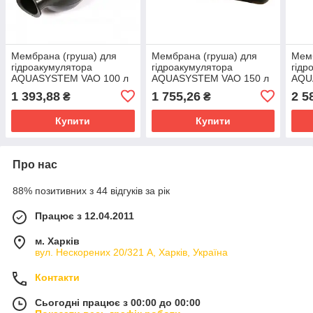
Мембрана (груша) для
Мембрана (груша) для
Мемб
гідроакумулятора
гідроакумулятора
гідр
AQUASYSTEM VAO 100 л
AQUASYSTEM VAO 150 л
AQU
1 393,88
1 755,26
2 5
₴
₴
Купити
Купити
Про нас
88% позитивних з 44 відгуків за рік
Працює з 12.04.2011
м. Харків
вул. Нескорених 20/321 А, Харків, Україна
Контакти
Сьогодні працює з 00:00 до 00:00