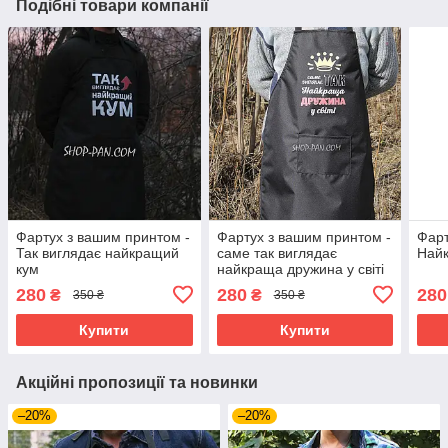
Подібні товари компанії
Фартух з вашим принтом -
Фартух з вашим принтом -
Фарт
Так виглядає найкращий
саме так виглядає
Найк
кум
найкраща дружина у світі
280
280
280
₴
₴
350 ₴
350 ₴
Купити
Купити
Акційні пропозиції та новинки
–20%
–20%