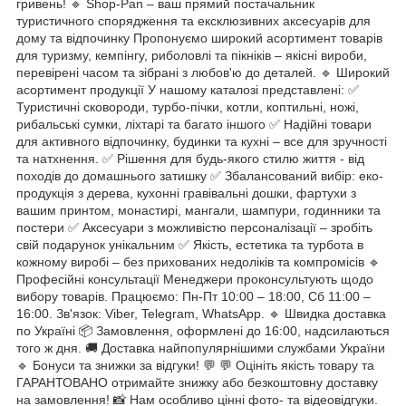
гривень! 🔹 Shop-Pan – ваш прямий постачальник
туристичного спорядження та ексклюзивних аксесуарів для
дому та відпочинку Пропонуємо широкий асортимент товарів
для туризму, кемпінгу, риболовлі та пікніків – якісні вироби,
перевірені часом та зібрані з любов'ю до деталей. 🔹 Широкий
асортимент продукції У нашому каталозі представлені: ✅
Туристичні сковороди, турбо-пічки, котли, коптильні, ножі,
рибальські сумки, ліхтарі та багато іншого ✅ Надійні товари
для активного відпочинку, будинки та кухні – все для зручності
та натхнення. ✅ Рішення для будь-якого стилю життя - від
походів до домашнього затишку ✅ Збалансований вибір: еко-
продукція з дерева, кухонні гравівальні дошки, фартухи з
вашим принтом, монастирі, мангали, шампури, годинники та
постери ✅ Аксесуари з можливістю персоналізації – зробіть
свій подарунок унікальним ✅ Якість, естетика та турбота в
кожному виробі – без прихованих недоліків та компромісів 🔹
Професійні консультації Менеджери проконсультують щодо
вибору товарів. Працюємо: Пн-Пт 10:00 – 18:00, Сб 11:00 –
16:00. Зв'язок: Viber, Telegram, WhatsApp. 🔹 Швидка доставка
по Україні 📦 Замовлення, оформлені до 16:00, надсилаються
того ж дня. 🚚 Доставка найпопулярнішими службами України
🔹 Бонуси та знижки за відгуки! 💬 💬 Оцініть якість товару та
ГАРАНТОВАНО отримайте знижку або безкоштовну доставку
на замовлення! 📸 Нам особливо цінні фото- та відеовідгуки.