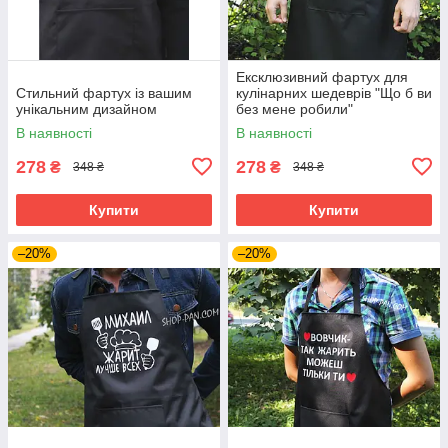
Ексклюзивний фартух для
Стильний фартух із вашим
кулінарних шедеврів "Що б ви
унікальним дизайном
без мене робили"
В наявності
В наявності
278
278
₴
₴
348 ₴
348 ₴
Купити
Купити
–20%
–20%