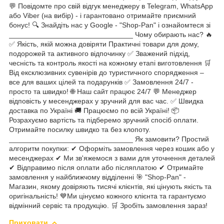
💬 Повідомте про свій відгук менеджеру в Telegram, WhatsApp
або Viber (на вибір) - і гарантовано отримайте приємний
бонус! 🔍 Знайдіть нас у Google - "Shop-Pan" і ознайомтеся зі
_______________________________ Чому обирають нас? 🔥
✅ Якість, якій можна довіряти Практичні товари для дому,
подорожей та активного відпочинку ✅ Зважений підхід,
чесність та контроль якості на кожному етапі виготовлення 🛒
Від ексклюзивних сувенірів до туристичного спорядження –
все для ваших цілей та подарунків ✅ Замовлення 24/7 -
просто та швидко! 🌐 Наш сайт працює 24/7 💬 Менеджер
відповість у месенджерах у зручний для вас час. ✅ Швидка
доставка по Україні 🚚 Працюємо по всій Україні! 📦
Розрахуємо вартість та підберемо зручний спосіб оплати.
Отримайте посилку швидко та без клопоту.
_______________________________ Як замовити? Простий
алгоритм покупки: ✔ Оформіть замовлення через кошик або у
месенджерах ✔ Ми зв'яжемося з вами для уточнення деталей
✔ Відправимо після оплати або післяплатою ✔ Отримайте
замовлення у найближчому відділенні 🎯 "Shop-Pan" -
Магазин, якому довіряють тисячі клієнтів, які цінують якість та
оригінальність! 💙Ми цінуємо кожного клієнта та гарантуємо
відмінний сервіс та продукцію. 🛒 Зробіть замовлення зараз!
Приховати