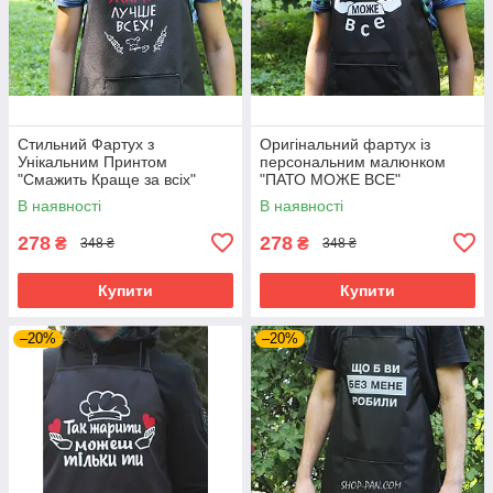
Стильний Фартух з
Оригінальний фартух із
Унікальним Принтом
персональним малюнком
"Смажить Краще за всіх"
"ПАТО МОЖЕ ВСЕ"
В наявності
В наявності
278
278
₴
₴
348 ₴
348 ₴
Купити
Купити
–20%
–20%