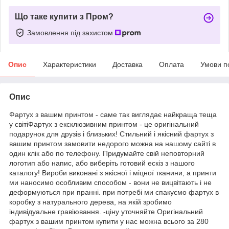
Що таке купити з Пром?
Замовлення під захистом
Опис
Характеристики
Доставка
Оплата
Умови п
Опис
Фартух з вашим принтом - саме так виглядає найкраща теща
у світіФартух з ексклюзивним принтом - це оригінальний
подарунок для друзів і близьких! Стильний і якісний фартух з
вашим принтом замовити недорого можна на нашому сайті в
один клік або по телефону. Придумайте свій неповторний
логотип або напис, або виберіть готовий ескіз з нашого
каталогу! Вироби виконані з якісної і міцної тканини, а принти
ми наносимо особливим способом - вони не вицвітають і не
деформуються при пранні. при потребі ми спакуємо фартух в
коробку з натурального дерева, на якій зробимо
індивідуальне гравіювання. -ціну уточняйте Оригінальний
фартух з вашим принтом купити у нас можна всього за 280