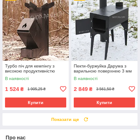
Турбо піч для кемпінгу з
Пекти-буржуйка Дарума з
високою продуктивністю
варильною поверхнею 3 мм
В наявності
В наявності
1 524
2 849
₴
₴
1 905,25 ₴
3 561,50 ₴
Купити
Купити
Показати ще
Про нас