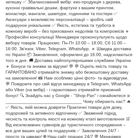
затишку ✅ Збалансований вибір: еко-продукція з дерева,
кухонні гравівальні дошки, фартухи з вашим принтом,
монастирі, мангали, шампури, годинники та постери ✅
Аксесуари з можливістю персоналізації – зробіть свій
подарунок унікальним ✅ Якість, естетика та турбота в
кожному виробі – без прихованих недоліків та компромісів 🔹
Професійні консультації Менеджери проконсультують щодо
вибору товарів. Працюємо: Пн-Пт 10:00 – 18:00, Сб 11:00 –
16:00. Зв'язок: Viber, Telegram, WhatsApp. 🔹 Швидка доставка
по Україні 📦 Замовлення, оформлені до 16:00, надсилаються
того ж дня. 🚚 Доставка найпопулярнішими службами України
🔹 Бонуси та знижки за відгуки! 💬 💬 Оцініть якість товару та
ГАРАНТОВАНО отримайте знижку або безкоштовну доставку
на замовлення! 📸 Нам особливо цінні фото- та відеовідгуки.
💬 Повідомте про свій відгук менеджеру в Telegram, WhatsApp
або Viber (на вибір) - і гарантовано отримайте приємний
бонус! 🔍 Знайдіть нас у Google - "Shop-Pan" і ознайомтеся зі
_______________________________ Чому обирають нас? 🔥
✅ Якість, якій можна довіряти Практичні товари для дому,
подорожей та активного відпочинку ✅ Зважений підхід,
чесність та контроль якості на кожному етапі виготовлення 🛒
Від ексклюзивних сувенірів до туристичного спорядження –
все для ваших цілей та подарунків ✅ Замовлення 24/7 -
просто та швидко! 🌐 Наш сайт працює 24/7 💬 Менеджер