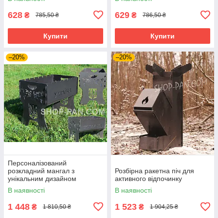
628
629
₴
₴
785,50 ₴
786,50 ₴
Купити
Купити
–20%
–20%
Персоналізований
розкладний мангал з
Розбірна ракетна піч для
унікальним дизайном
активного відпочинку
В наявності
В наявності
1 448
1 523
₴
₴
1 810,50 ₴
1 904,25 ₴