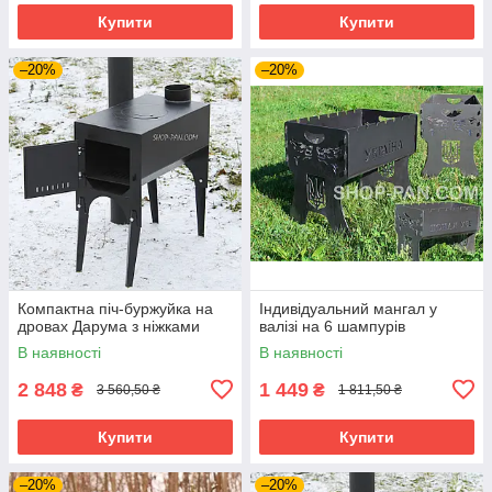
Купити
Купити
–20%
–20%
Компактна піч-буржуйка на
Індивідуальний мангал у
дровах Дарума з ніжками
валізі на 6 шампурів
В наявності
В наявності
2 848
1 449
₴
₴
3 560,50 ₴
1 811,50 ₴
Купити
Купити
–20%
–20%