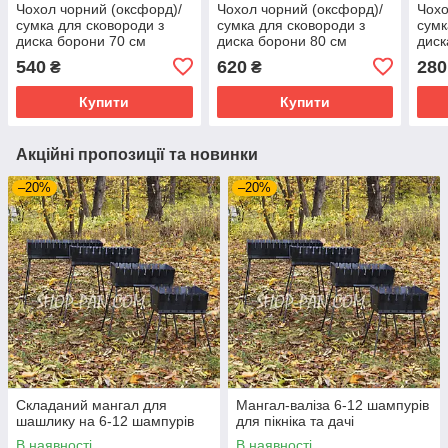
Чохол чорний (оксфорд)/
Чохол чорний (оксфорд)/
Чохо
сумка для сковороди з
сумка для сковороди з
сумк
диска борони 70 см
диска борони 80 см
диск
540
620
280
₴
₴
Купити
Купити
Акційні пропозиції та новинки
–20%
–20%
Складаний мангал для
Мангал-валіза 6-12 шампурів
шашлику на 6-12 шампурів
для пікніка та дачі
В наявності
В наявності