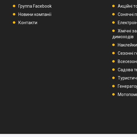
Группа Facebook
Акційні т
Новини компанії
Сонячні п
Контакти
Електроі
Хімічні з
димоходів
Наклейки
Сезонні 
Всесезон
Садова т
Туристич
Генерато
Мотопом