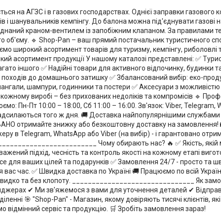
ься на АГЗС і в газових господарствах. Однієї заправки газового к
в і шанувальників кемпінгу. До балона можна під'єднувати газові н
аднаний краном-вентилем із запобіжним клапаном. За правилами те
о об'єму. 🔹 Shop-Pan – ваш прямий постачальник туристичного с
о широкий асортимент товарів для туризму, кемпінгу, риболовлі та 
окий асортимент продукції У нашому каталозі представлені: ✅ Тури
 багато іншого ✅ Надійні товари для активного відпочинку, будинки та
д походів до домашнього затишку ✅ Збалансований вибір: еко-проду
мангали, шампури, годинники та постери ✅ Аксесуари з можливістю 
 кожному виробі – без прихованих недоліків та компромісів 🔹 Проф
 Пн-Пт 10:00 – 18:00, Сб 11:00 – 16:00. Зв'язок: Viber, Telegram,
надсилаються того ж дня. 🚚 Доставка найпопулярнішими службами 
ТОВАНО отримайте знижку або безкоштовну доставку на замовлення! 
жеру в Telegram, WhatsApp або Viber (на вибір) - і гарантовано отри
____________________________ Чому обирають нас? 🔥 ✅ Якість, якій
ажений підхід, чесність та контроль якості на кожному етапі вигот
е для ваших цілей та подарунків ✅ Замовлення 24/7 - просто та шв
вас час. ✅ Швидка доставка по Україні 🚚 Працюємо по всій Україні
 швидко та без клопоту. _______________________________ Як зам
нджерах ✔ Ми зв'яжемося з вами для уточнення деталей ✔ Відправ
нні 🎯 "Shop-Pan" - Магазин, якому довіряють тисячі клієнтів, які 
мо відмінний сервіс та продукцію. 🛒 Зробіть замовлення зараз!