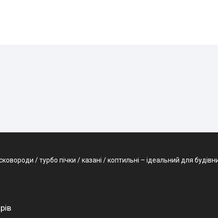
овороди / турбо пічки / казані / коптильні – ідеальний для будівниц
рів