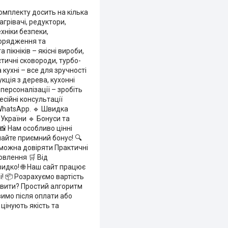
омплекту досить на кілька
агрівачі, редуктори,
хніки безпеки,
порядження та
пікніків – якісні вироби,
стичні сковороди, турбо-
 кухні – все для зручності
кція з дерева, кухонні
персоналізації – зробіть
есійні консультації
 WhatsApp. 🔹 Швидка
України 🔹 Бонуси та
📸 Нам особливо цінні
майте приємний бонус! 🔍
 можна довіряти Практичні
овлення 🛒 Від
идко! 🌐 Наш сайт працює
! 📦 Розрахуємо вартість
овити? Простий алгоритм
имо після оплати або
цінують якість та