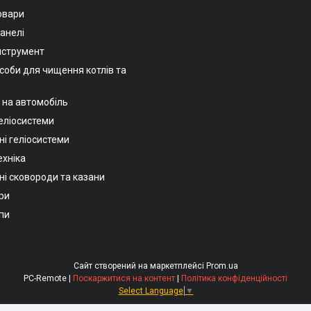
овари
анелі
нструмент
асоби для чищення котлів та
 на автомобіль
геліосистеми
ні геліосистеми
ехніка
ні сковороди та казани
ри
пи
Сайт створений на маркетплейсі
Prom.ua
PC-Remote |
Поскаржитися на контент
|
Політика конфіденційності
Select Language
▼