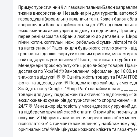
Примус туристичний 9 л, газовий пальникБалон заправляєт
тижнів використання. Незамінна річ для туристів, автолюбі
газоводушні (кровильні) пальники та ін. Кожен балон обл
заправляння балона здійснюється до 70% від номінальног
ексклюзивних аксесуарів для дому та відпочинку Пропонуєм
перевірені часом та зібрані з любов'ю до деталей. 🔹 Шир
пічки, котли, коптильні, ножі, рибальські сумки, ліхтарі та
та натхнення. ✅ Рішення для будь-якого стилю життя - ві
гравівальні дошки, фартухи з вашим принтом, монастирі, 
свій подарунок унікальним ✅ Якість, естетика та турбота в
Менеджери проконсультують щодо вибору товарів. Працюємо:
доставка по Україні 📦 Замовлення, оформлені до 16:00, 
знижки за відгуки! 💬 💬 Оцініть якість товару та ГАРАН
фото- та відеовідгуки. 💬 Повідомте про свій відгук менед
Знайдіть нас у Google - "Shop-Pan" і ознайомтеся зі ___
товари для дому, подорожей та активного відпочинку ✅ Зв
ексклюзивних сувенірів до туристичного спорядження – вс
24/7 💬 Менеджер відповість у месенджерах у зручний для 
та підберемо зручний спосіб оплати. Отримайте посилку
покупки: ✔ Оформіть замовлення через кошик або у месе
післяплатою ✔ Отримайте замовлення у найближчому відділе
оригінальність! 💙Ми цінуємо кожного клієнта та гарантує