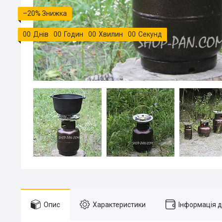
–20%
0
0
Днів
0
0
Годин
0
0
Хвилин
0
0
Секунд
Опис
Характеристики
Інформація 